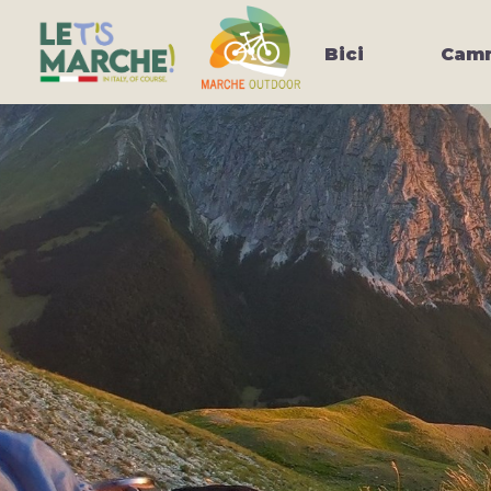
Bici
Camm