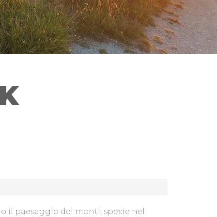
RK
o il paesaggio dei monti, specie nel