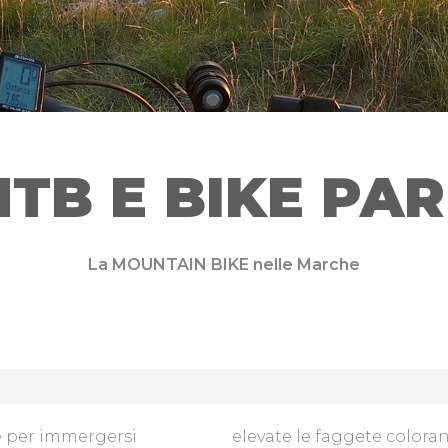
TB E BIKE PA
La MOUNTAIN BIKE nelle Marche
 e per immergersi
elevate le faggete coloran