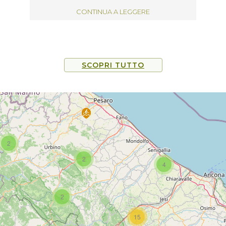
Lunano si pedala nel territorio del Montefeltro,
CONTINUA A LEGGERE
in provincia di Pesaro-Urbino, seguendo il
tracciato che si dirama in un duplice
anello. Partiamo insieme per uno splendido
viaggio tra rilievi appenninici e vallate scoscese,
in un territorio ricco di borghi, rocche e castelli
SCOPRI TUTTO
di grande valore storico-culturale.
2
2
4
2
15