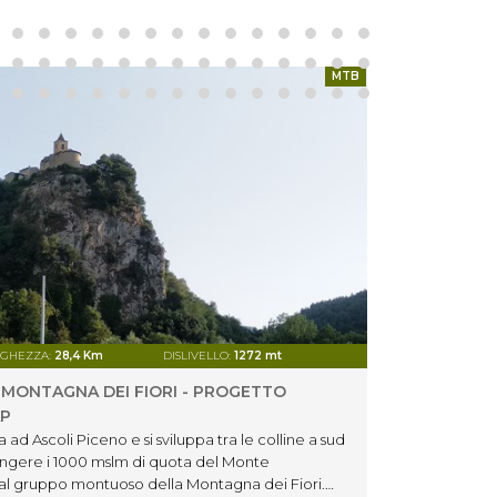
MTB
GHEZZA:
28,4 Km
DISLIVELLO:
1272 mt
DIFFICOLT
 MONTAGNA DEI FIORI - PROGETTO
TERRE
AP
Un bell
isolato
ad Ascoli Piceno e si sviluppa tra le colline a sud
ancora 
ungere i 1000 mslm di quota del Monte
possib
l gruppo montuoso della Montagna dei Fiori.