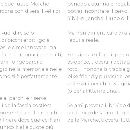
le due ruote. Marche
periodo autunnale, regala
orsi con diversi livelli di
potrai incontrare il cervo, 
Sibillini, anche il lupo o
vuol dire solo
Ma non dimenticare di alza
i picchi arditi, gole
l’aquila reale.
cosi e cime innevate, ma
ciate da monaci e eremiti,
Seleziona e clicca il perc
mani, longobardi o
esigenze, troverai i dettagl
aggio nella memoria e nelle
foto, ... nonché la traccia 
l’uomo si è perfettamente
bike friendly più vicine, p
utilissimi per chi ci viag
(o per affittarne una!).
e ai parchi e riserve
i della fascia costiera,
Se ami provare il brivido
presentata dalla macchia
dal fianco della montagna
linare dove querce, filari
delle Marche, troverai tutti
 unico. Nelle quote più