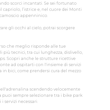
ndo scorci incantati. Se sei fortunato
il capriolo, l’istrice e, nel cuore dei Monti
 il camoscio appenninico.
re gli occhi al cielo, potrai scorgere
orso che meglio risponde alle tue
i più tecnici, tra cui lunghezza, dislivello,
gps. Scopri anche le strutture ricettive
ronte ad ospitarti con l'insieme di servizi
gia in bici, come prendersi cura del mezzo
 dell'adrenalina scendendo velocemente
 puoi sempre selezionare tra i bike park
 i servizi necessari.