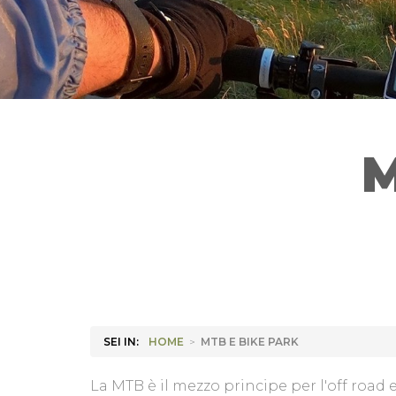
M
SEI IN:
HOME
>
MTB E BIKE PARK
La MTB è il mezzo principe per l'off road