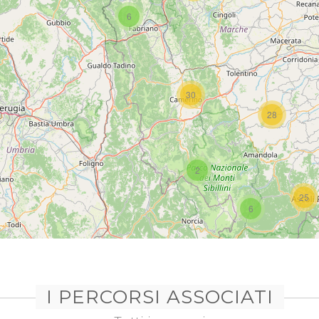
6
30
28
2
25
6
I PERCORSI ASSOCIATI