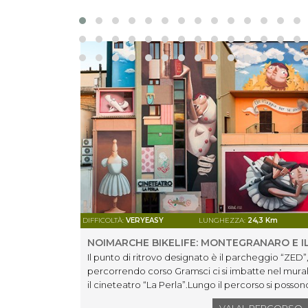
DIFFICOLTÀ:
VERYEASY
LUNGHEZZA:
24,3 Km
NOIMARCHE BIKELIFE: MONTEGRANARO E I
Il punto di ritrovo designato è il parcheggio “ZED”,
percorrendo corso Gramsci ci si imbatte nel mural
il cineteatro “La Perla”.Lungo il percorso si posson
civica (visitabile) e la cripta Sant’Ugo (visitabile).L