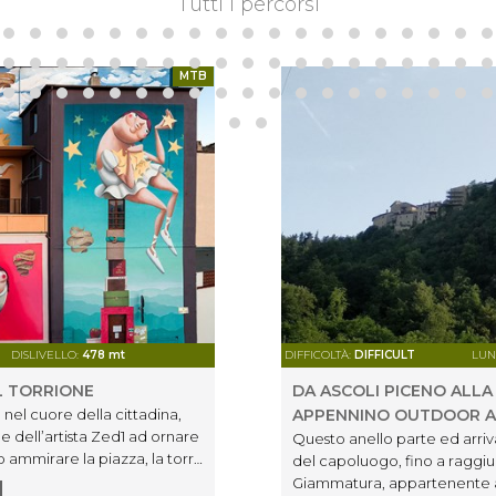
Tutti i percorsi
MTB
DISLIVELLO:
478 mt
DIFFICOLTÀ:
DIFFICULT
LUN
L TORRIONE
DA ASCOLI PICENO ALLA
 nel cuore della cittadina,
APPENNINO OUTDOOR 
e dell’artista Zed1 ad ornare
Questo anello parte ed arriva 
o ammirare la piazza, la torre
del capoluogo, fino a raggi
asciato il centro storico
Giammatura, appartenente a