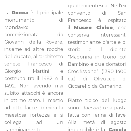
quattrocentesca. Nell'ex
La
Rocca
è il principale
convento di San
monumento di
Francesco è ospitato
Mondavio:
il
Museo Civico
, che
commissionata da
conserva interessanti
Giovanni della Rovere,
testimonianze d'arte e di
insieme ad altre rocche
storia e il dipinto
del ducato, all'architetto
“Madonna in trono col
senese Francesco di
Bambino e due donatori;
Giorgio Martini e
Crocifissione” (1390-1400
costruita tra il 1482 e il
ca.) di Olivuccio di
1492. Non avendo mai
Ciccarello da Camerino.
subito attacchi è ancora
in ottimo stato. Il mastio
Piatto tipico del luogo
ad otto facce domina la
sono i
tacconi
, una pasta
maestosa fortezza e si
fatta con farina di fave.
collega ad un
Alla metà di agosto
camminamento,
imperdibile è la "
Caccia