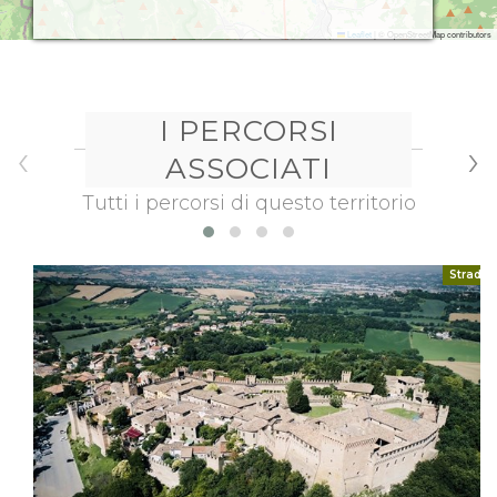
Asciugacapelli, Parcheggio non Custodito,
Leaflet
|
© OpenStreetMap contributors
Somministrazione alcolici, Supplemento doppia uso
Singola, Somministrazione alimenti, Custodia Valori in
cassette di sicurezza, Piscina Scoperta con
Idromassaggio, Collegamento Internet, Camere
I PERCORSI
‹
Doppie, Supplemento letto Aggiunto, Telefono in
›
ASSOCIATI
camera, Riscaldamento, Biciclette, Salotto in vano
separato, Francese, Ristorante Vegetariano, Lampada
Tutti i percorsi di questo territorio
esterna, Cassaforte, Aria Condizionata con Impianto
Centralizzato, Accesso Mezzi Privati, Fitness e Centro
Benessere, Telefono , Accesso ad Internet, Visite
Strada
Guidate, Cucina, Sala TV, Solo Pernottamento,
Trasporto Clienti Stazione, Aria condizionata in Locali
Comuni, Pasti, Giochi per Bambini, Solarium, Solo
Pernottamento a persona, Idromassaggio,