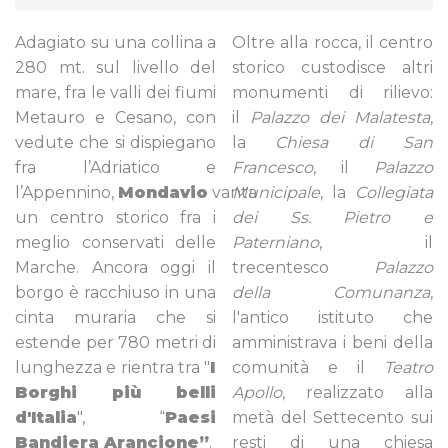
Adagiato su una collina a
Oltre alla rocca, il centro
280 mt. sul livello del
storico custodisce altri
mare, fra le valli dei fiumi
monumenti di rilievo:
Metauro e Cesano, con
il
Palazzo dei Malatesta
,
vedute che si dispiegano
la
Chiesa di San
fra l’Adriatico e
Francesco
, il
Palazzo
l’Appennino,
Mondavio
vanta
Municipale
, la
Collegiata
un centro storico fra i
dei Ss. Pietro e
meglio conservati delle
Paterniano
, il
Marche. Ancora oggi il
trecentesco
Palazzo
borgo è racchiuso in una
della Comunanza
,
cinta muraria che si
l'antico istituto che
estende per 780 metri di
amministrava i beni della
lunghezza e rientra tra "
I
comunità e il
Teatro
Borghi più belli
Apollo
, realizzato alla
d'Italia
", “
Paesi
metà del Settecento sui
Bandiera Arancione”
.
resti di una chiesa