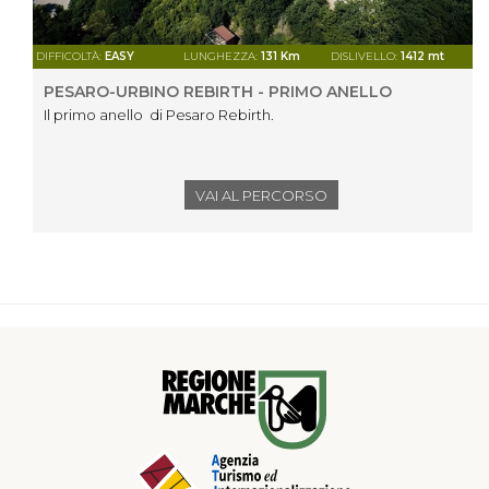
DIFFICOLTÀ:
EASY
LUNGHEZZA:
131 Km
DISLIVELLO:
1412 mt
PESARO-URBINO REBIRTH - PRIMO ANELLO
Il primo anello di Pesaro Rebirth.
VAI AL PERCORSO