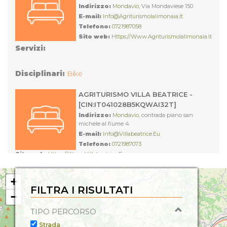
Indirizzo:
Mondavio
, Via Mondaviese 150
E-mail:
Info@agriturismolalimonaia.it
Telefono:
0721987058
Sito web:
Https://www.agriturismolalimonaia.it
Servizi:
Disciplinari:
Bike
AGRITURISMO VILLA BEATRICE -
[CIN:IT041028B5KQWAI32T]
Indirizzo:
Mondavio
, contrada piano san
michele al fiume 4
E-mail:
Info@villabeatrice.eu
Telefono:
0721987073
Sito web:
Https://www.villabeatrice.eu
Servizi:
Bosco, Noleggio Biciclette, TV, Aria
Condizionata con Impianto non Centralizzato, Aria
+
condizionata, Servizi igienici (lavabo WC), Asciugacapelli,
FILTRA I RISULTATI
Disciplinari:
Family
−
Giochi per Bambini, Ping Pong, Biciclette, Piscina,
Servizi igienici, Mountain Bike, Accettazione Gruppi,
TIPO PERCORSO
ALBERGO LA PALOMBA -
Riscaldamento, olivicolo, Accesso Mezzi Privati,
[CIN:IT041028A18T764WQB]
Strada