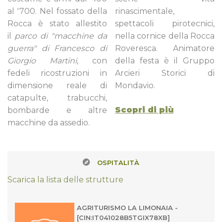
al '700. Nel fossato della
rinascimentale,
Rocca è stato allestito
spettacoli pirotecnici,
il
parco di "macchine da
nella cornice della Rocca
guerra" di Francesco di
Roveresca. Animatore
Giorgio Martini
, con
della festa è il Gruppo
fedeli ricostruzioni in
Arcieri Storici di
dimensione reale di
Mondavio.
catapulte, trabucchi,
Scopri di più
bombarde e altre
macchine da assedio.
OSPITALITÀ
Scarica la lista delle strutture
AGRITURISMO LA LIMONAIA -
[CIN:IT041028B5TGIX78XB]