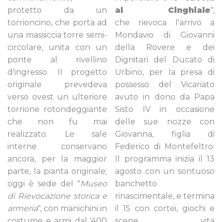
protetto da un
al Cinghiale
",
torrioncino, che porta ad
che rievoca l'arrivo a
una massiccia torre semi-
Mondavio di Giovanni
circolare, unita con un
della Rovere e dei
ponte al rivellino
Dignitari del Ducato di
d'ingresso. Il progetto
Urbino, per la presa di
originale prevedeva
possesso del Vicariato
verso ovest un ulteriore
avuto in dono da Papa
torrione rotondeggiante
Sisto IV in occasione
che non fu mai
delle sue nozze con
realizzato. Le sale
Giovanna, figlia di
interne conservano
Federico di Montefeltro.
ancora, per la maggior
Il programma inizia il 13
parte, la pianta originale;
agosto con un sontuoso
oggi è sede del "
Museo
banchetto
di Rievocazione storica e
rinascimentale, e termina
armeria
", con manichini in
il 15 con cortei, giochi e
costume e armi dal '400
scene vita