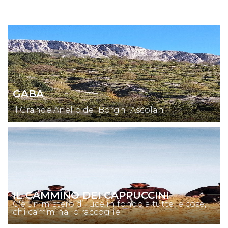
GABA
Il Grande Anello dei Borghi Ascolani
IL CAMMINO DEI CAPPUCCINI
C'è un mistero di luce in fondo a tutte le cose,
chi cammina lo raccoglie.