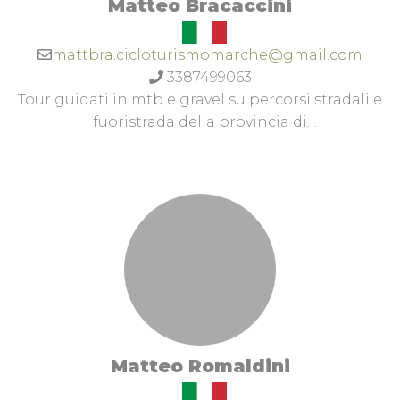
Matteo Bracaccini
mattbra.cicloturismomarche@gmail.com
3387499063
Tour guidati in mtb e gravel su percorsi stradali e
fuoristrada della provincia di
AnconaAccompagnatore Cicloturistico Regione
MarcheGuida Ciclo Turistica Sportiva F.C.I.
(Federazione Ciclistica Italiana)Maestro Istruttore
Categorie Promozionali e Giovanissimi - TI2 -
F.C.I.Facebook: www.facebook.com/mattbra.ciclot
Matteo Romaldini