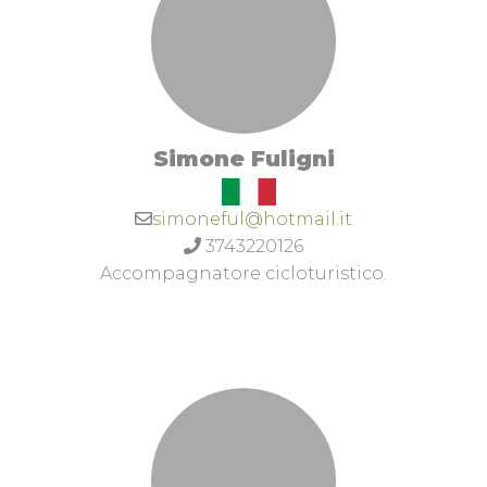
definirmi ciclofila.Ho una pagina facebook "Bike
is life" Simona Cintio e una pagina Instagram
omonima.
Simone Fuligni
simoneful@hotmail.it
3743220126
Accompagnatore cicloturistico.