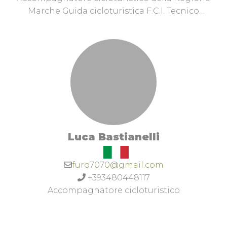
Marche Guida cicloturistica F.C.I. Tecnico
istruttore IT2.Greganti Lorenzo su istagram e
facebook.
Luca Bastianelli
furo7070@gmail.com
+393480448117
Accompagnatore cicloturistico