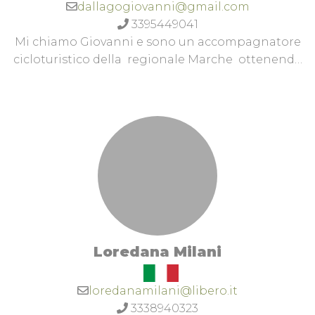
dallagogiovanni@gmail.com
3395449041
Mi chiamo Giovanni e sono un accompagnatore
cicloturistico della regionale Marche ottenendo
anche la qualifica F.C.I da istruttore e
accompagnatore cicloturistico sportivo.Sono già
istruttore di 2 ° livello Uisp Ho il corso di primo
soccorso con uso di defibrillatore BLSD.Pratico la
M.t.B da oltre dieci anni ultimamente anche in e-
mtb, conosco molto bene il territorio di Pesaro e
Urbino più in particolare la zona di Pesaro (San
Bartolo e Ardizio) fino ad arrivare alla Cesane,
Furlo e sasso Simone e Simoncello. Ho un pick up
attrezzato per il trasporto di Mtb per raggiungere
Loredana Milani
i punti di partenza delle varie
escursioni. https://www.facebook.com/giopenny
loredanamilani@libero.it
3338940323