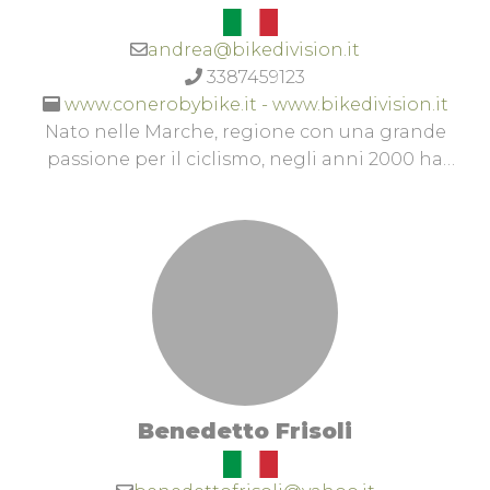
andrea@bikedivision.it
3387459123
www.conerobybike.it - www.bikedivision.it
Nato nelle Marche, regione con una grande
passione per il ciclismo, negli anni 2000 ha
lasciato il segno come uno dei migliori atleti e
gregari della sua generazione e della sua
regione.Professionista dal 1999 al 2010 ha militato
nelle migliori squadre professionistiche al
Mondo TRA CUI Saeco, Lampre, Quick Step,
Acqua&Sapone.Nel ciclismo professionistico è
sempre stato uomo di fiducia e spalla
fondamentale per i suoi capitani, in diverse e
importantissime gare come: i due Giri D'Italia
Benedetto Frisoli
vinti da Simoni e Cunego, O i Campionati del
Mondo vinti prima da Bettini e Ballan poi.Vanta
Ben quattro partecipazioni ai Campionati del