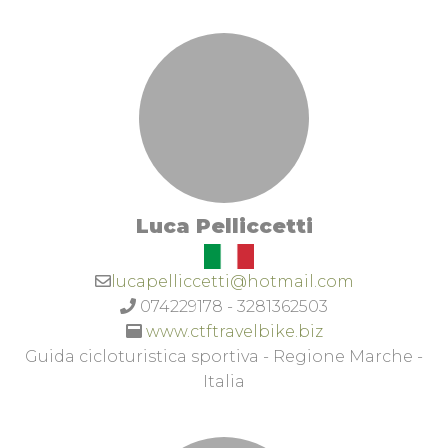
Luca Pelliccetti
lucapelliccetti@hotmail.com
074229178 - 3281362503
www.ctftravelbike.biz
Guida cicloturistica sportiva - Regione Marche -
Italia