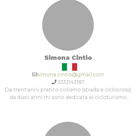
Simona Cintio
simona.cintio@gmail.com
3333143187
Da trent'anni pratico ciclismo (strada e ciclocross)
da dieci anni mi sono dedicata al cicloturismo
che amo in maniera particolare. Ho percorso vari
cammini (SANTIAGO-SAN BENEDETTO-CFM) e
amo la storia dell'arte e conosco molto bene la
cultura e la tradizione popolare. La bici è per me
una filosofia di vita, infatti più che ciclista amo