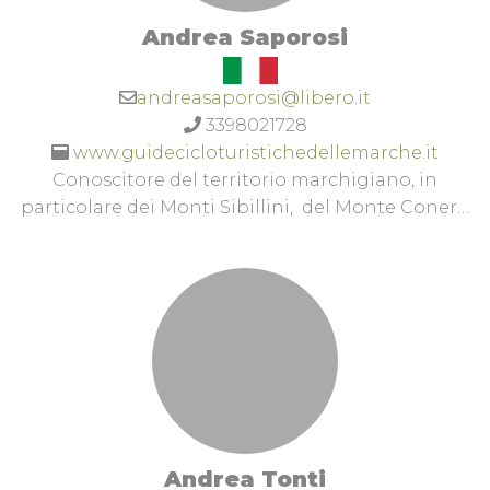
Andrea Saporosi
andreasaporosi@libero.it
3398021728
www.guidecicloturistichedellemarche.it
Conoscitore del territorio marchigiano, in
particolare dei Monti Sibillini, del Monte Conero
e della provincia di Macerata. Abilitazioni:
accompagnatore cicloturistico della Regione
Marche, maestro istruttore categorie
promozionali 2° livello giovanile (TI2) e guida
ciclo-turistica-sportiva della F.C.I.Guide
Cicloturistiche delle Marche -
@GuideCiclisticheDelleMarche
Andrea Tonti