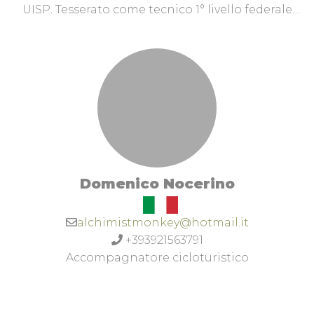
UISP. Tesserato come tecnico 1° livello federale
(FCI) e maestro MTB.Prediligo attività da Enduro
con bici muscolari e assistite. Prevalentemente
svolgo attività all' interno del Parco Gola della
Rossa e di Frasassi.
Domenico Nocerino
alchimistmonkey@hotmail.it
+393921563791
Accompagnatore cicloturistico