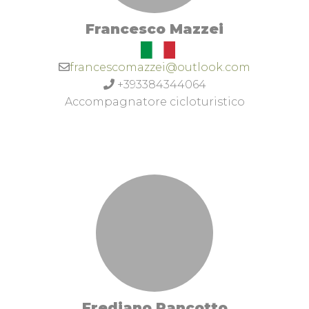
Francesco Mazzei
francescomazzei@outlook.com
+393384344064
Accompagnatore cicloturistico
Frediano Pancotto