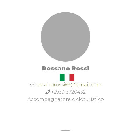
accompagnatore di Mtb e bici da strada con
attestato della scuola nazionale di MTB della Uisp,
responsabile settore ciclismo Uisp per la
Provincia di Pesaro ed Urbino.
Rossano Rossi
rossanorossi69@gmail.com
+393313720432
Accompagnatore cicloturistico