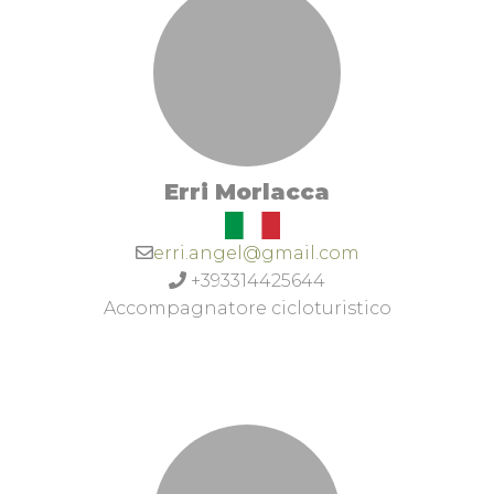
Erri Morlacca
erri.angel@gmail.com
+393314425644
Accompagnatore cicloturistico