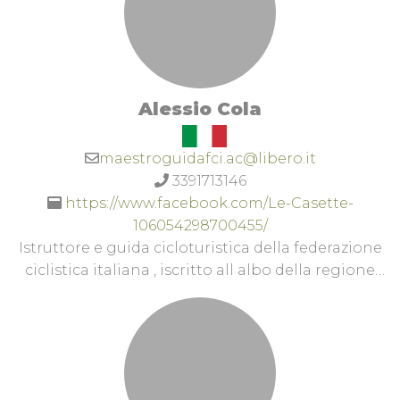
Alessio Cola
maestroguidafci.ac@libero.it
3391713146
https://www.facebook.com/Le-Casette-
106054298700455/
Istruttore e guida cicloturistica della federazione
ciclistica italiana , iscritto all albo della regione
marche , specializzato per percorsi ed
accompagnamento in mtb provincia an / mc ,
soprattutto nella riserva del San vicino e canfaito ,
esatrail e nel territorio fabrianese, nonché nei
vari bike park delle Marche. Sono di base nel bike