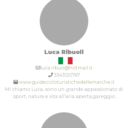
Luca Ribuoli
luca.ribuo@hotmail.it
3343120767
www.guidecicloturistichedellemarche.it
Mi chiamo Luca, sono un grande appassionato di
sport, natura e vita all’aria aperta,gareggio
principalmente nella disciplina MTB del Cross
Country ma mi cimento anche su strada
affrontando le principali Granfondo del Centro
Italia.Instagram page: ribuoliluca