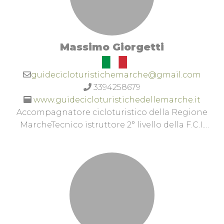
Massimo Giorgetti
guidecicloturistichemarche@gmail.com
3394258679
www.guidecicloturistichedellemarche.it
Accompagnatore cicloturistico della Regione
MarcheTecnico istruttore 2° livello della F.C.I.
Guida cicloturistica della federazione ciclistica
italiana.Esperto conoscitore del territorio della
provincia di Macerata, dei Monti Sibillini e del
parco del Conero.www.facebook.com/Guide-
Cicloturistiche-delle-Marche-
110816337720845www.instagram.com/GuideCiclisti