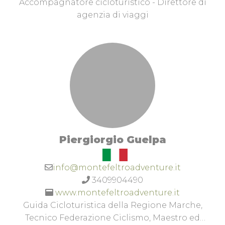
Macerata.Guida Ambientale Escursionistica
Accompagnatore cicloturistico - Direttore di
(Abilitazione accompagnamento in lingua
agenzia di viaggi
inglese)Guida Parco del ConeroGuida del Parco
Gola della Rossa/FrasassiAccompagnatore
TuristicoTecnico Superiore Gestione Strutture
Ricettive ed Agenzia di Viaggio” ITS 2016-
2018Accompagnatore Cicloturistico Regione
Marche Guida Ciclosportiva TI2 FCI
Piergiorgio Guelpa
info@montefeltroadventure.it
3409904490
www.montefeltroadventure.it
Guida Cicloturistica della Regione Marche,
Tecnico Federazione Ciclismo, Maestro ed