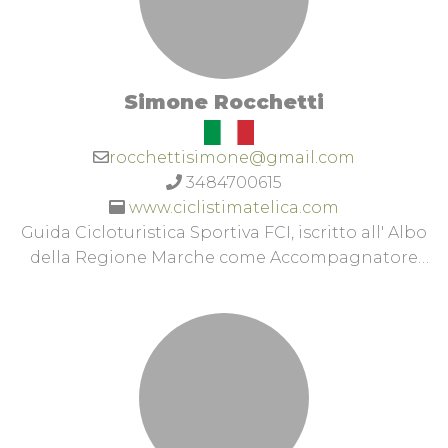
Simone Rocchetti
rocchettisimone@gmail.com
3484700615
www.ciclistimatelica.com
Guida Cicloturistica Sportiva FCI, iscritto all' Albo
della Regione Marche come Accompagnatore
Cicloturistico, Maestro Istruttore Categorie
Promozionali e Giovanili TI2Tecnico Allenatore
Categorie Agonistiche Giovanili TA2. Esperto
nella realizzazione di percorsi ed
accompagnamento in MTB nella provincia di
Macerata soprattutto nella riserva del Monte San
Vicino e Canfaito e nel Comune di Esanatoglia