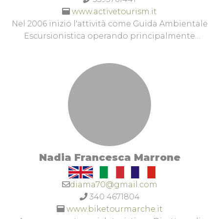
www.activetourism.it
Nel 2006 inizio l'attività come Guida Ambientale
Escursionistica operando principalmente
nell'area del Parco Nazionale dei M. Sibillini e del
Parco Regionale del M. Conero e Parco Regionale
Gola della Rossa e Frasassi. Da sempre seguo il
mondo dei viaggi in bicicletta e gran parte delle
mie proposte ormai sono legate al mondo del
Cicloturismo. Un mezzo ideale per scoprire non
solo il mondo, ma anche la nostra “piccola”
Regione che tanto ha da offrire a chi ama
viaggiare con gli occhi aperti.A tutte le seguenti
Nadia Francesca Marrone
attività ho da sempre affiancato quella di
Musicista ed Insegnante di Batteria, svolgendo
attività concertistica dal 1994 in tutta Italia e non
diama70@gmail.com
solo ed attività didattica dal 2002, presso diverse
340 4671804
scuole di Musica delle Provincie di Ancona e
www.biketourmarche.it