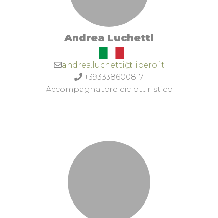
hotel "le casette " di Cerreto d'Esi (AN) dove
gestisco il bike center e il noleggio ebike.
Andrea Luchetti
andrea.luchetti@libero.it
+393338600817
Accompagnatore cicloturistico