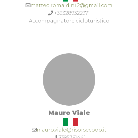
matteo.romaldini.2@gmail.com
+393289322971
Accompagnatore cicloturistico
Mauro Viale
mauro.viale@risorsecoop.it
3395761441