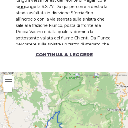
lungo il versante est del Monte di Paganico e
raggiunge la S.S.77. Da qui percorre a destra la
strada asfaltata in direzione Sfercia fino
all’incrocio con la via sterrata sulla sinistra che
sale alla frazione Fiunco, posta di fronte alla
Rocca Varano e dalla quale si domina la
sottostante vallata del fiume Chienti. Da Fiunco
percorrere sulla sinistra un tratto di sterrato che
prima attraversa prati e campi e poi si inoltra nel
CONTINUA A LEGGERE
bosco fino a giungere alla chiesetta bianca della
Madonna del Sasso che ingloba l’antico eremo
(XIV sec.). Proseguire, quindi, sulla stessa strada
fino alla frazione di Valcimarra, dove, svoltando a
sinistra, si continua a scendere fino al tracciato
della vecchia S.S.77.
Imboccata verso sinistra in direzione Camerino,
alla frazione Campolarzo, in prossimità di una
cava di pietra, prendere sulla destra la strada in
salita che porta alle Cascatelle di Statte ed ai
suoi suggestivi giochi d’acqua (che si trova in