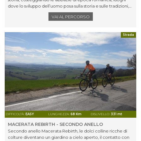
dove lo sviluppo dell’uomo posa sulla storia e sulle tradizioni,
dove l’arte artigianale è famosa nel mondo.
VAI AL PERCORSO
Strada
DIFFICOLTÀ:
EASY
LUNGHEZZA:
68 Km
DISLIVELLO:
331 mt
MACERATA REBIRTH - SECONDO ANELLO
Secondo anello Macerata Rebirth, le dolci colline ricche di
colture diventano un giardino a cielo aperto, il contatto con