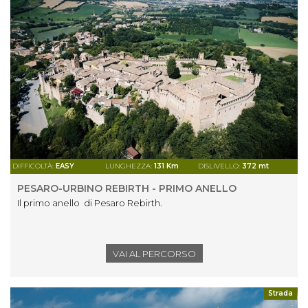
DIFFICOLTÀ:
EASY
LUNGHEZZA:
131 Km
DISLIVELLO:
372 mt
PESARO-URBINO REBIRTH - PRIMO ANELLO
Il primo anello di Pesaro Rebirth.
VAI AL PERCORSO
Strada