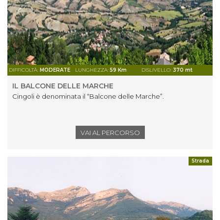
DIFFICOLTÀ:
MODERATE
LUNGHEZZA:
59 Km
DISLIVELLO:
370 mt
IL BALCONE DELLE MARCHE
Cingoli è denominata il “Balcone delle Marche”.
VAI AL PERCORSO
Strada