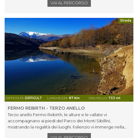
VAI AL PERCORSO
Strada
DIFFICOLTÀ:
DIFFICULT
LUNGHEZZA:
87 Km
DISLIVELLO:
733 mt
FERMO REBIRTH - TERZO ANELLO
Terzo anello Fermo Rebirth, le alture e le vallate vi
accompagnano ai piedi del Parco dei Monti Sibillini,
mostrando la regalità dei luoghi. Il silenzio vi immerge nella
natura, regalando relax ed energia.
VAI AL PERCORSO