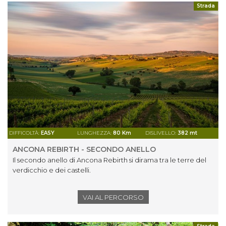
Strada
DIFFICOLTÀ:
EASY
LUNGHEZZA:
80 Km
DISLIVELLO:
382 mt
ANCONA REBIRTH - SECONDO ANELLO
Il secondo anello di Ancona Rebirth si dirama tra le terre del
verdicchio e dei castelli.
VAI AL PERCORSO