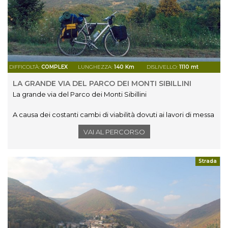
DIFFICOLTÀ:
COMPLEX
LUNGHEZZA:
140 Km
DISLIVELLO:
1110 mt
LA GRANDE VIA DEL PARCO DEI MONTI SIBILLINI
La grande via del Parco dei Monti Sibillini
A causa dei costanti cambi di viabilità dovuti ai lavori di messa
in sicurezza delle strade post sisma, vi consigliamo di
VAI AL PERCORSO
verificare la percorrenza delle stesse sulla carta del parco
presente sul sito
www.sibillini.net
.
Strada