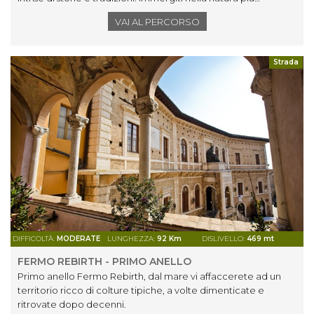
incontaminata respirando la storia.
VAI AL PERCORSO
Strada
DIFFICOLTÀ:
MODERATE
LUNGHEZZA:
92 Km
DISLIVELLO:
469 mt
FERMO REBIRTH - PRIMO ANELLO
Primo anello Fermo Rebirth, dal mare vi affaccerete ad un
territorio ricco di colture tipiche, a volte dimenticate e
ritrovate dopo decenni.