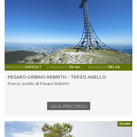
DIFFICOLTÀ:
DIFFICULT
LUNGHEZZA:
136 Km
DISLIVELLO:
1182 mt
PESARO-URBINO REBIRTH - TERZO ANELLO
Il terzo anello di Pesaro Rebirth.
VAI AL PERCORSO
Strada