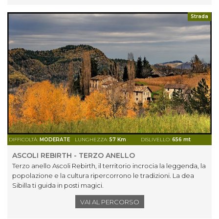
Strada
DIFFICOLTÀ:
MODERATE
LUNGHEZZA:
57 Km
DISLIVELLO:
656 mt
ASCOLI REBIRTH - TERZO ANELLO
Terzo anello Ascoli Rebirth, il territorio incrocia la leggenda, la
popolazione e la cultura ripercorrono le tradizioni. La dea
Sibilla ti guida in posti magici.
VAI AL PERCORSO