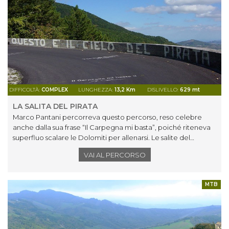
Da Colfiorito si riprende a salire per svalicare sull’altopiano di
Selvapiana per poi riscendere a Monte Cavallo, tra verdi
praterie con fioriture spontanee primaverili, cime
arrotondate e faggete che si colorano di rosso in autunno,
.
fino a tornare a Visso.
DIFFICOLTÀ:
COMPLEX
LUNGHEZZA:
13,2 Km
DISLIVELLO:
629 mt
LA SALITA DEL PIRATA
Marco Pantani percorreva questo percorso, reso celebre
anche dalla sua frase “Il Carpegna mi basta”, poiché riteneva
superfluo scalare le Dolomiti per allenarsi. Le salite del
Carpegna erano sufficienti per preparare le sue vittorie.
VAI AL PERCORSO
MTB