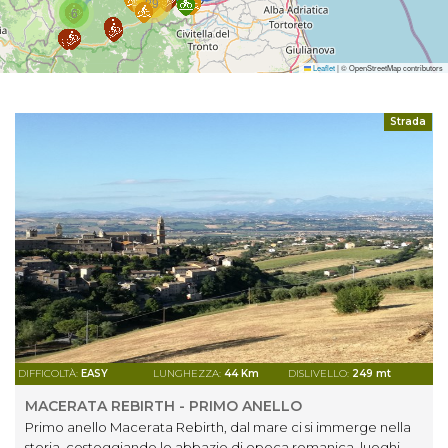
29
6
Leaflet
|
© OpenStreetMap contributors
Strada
DIFFICOLTÀ:
EASY
LUNGHEZZA:
44 Km
DISLIVELLO:
249 mt
MACERATA REBIRTH - PRIMO ANELLO
Primo anello Macerata Rebirth, dal mare ci si immerge nella
storia, costeggiando le abbazie di epoca romanica, luoghi