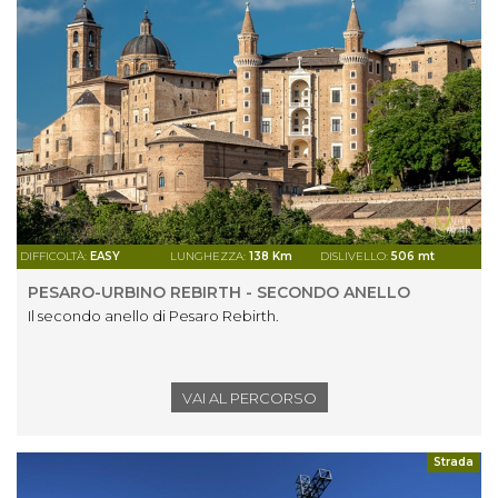
DIFFICOLTÀ:
EASY
LUNGHEZZA:
138 Km
DISLIVELLO:
506 mt
PESARO-URBINO REBIRTH - SECONDO ANELLO
Il secondo anello di Pesaro Rebirth.
VAI AL PERCORSO
Strada