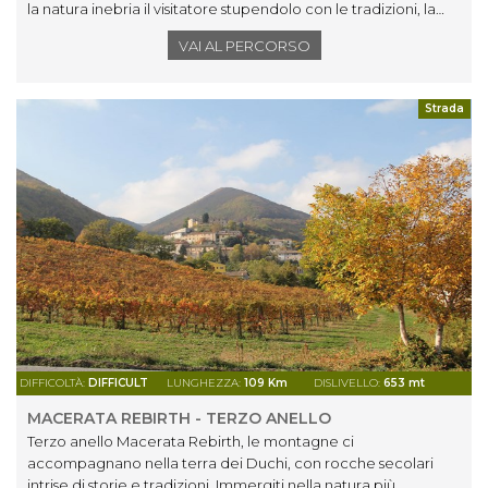
la natura inebria il visitatore stupendolo con le tradizioni, la
storia, il mito.
VAI AL PERCORSO
Strada
DIFFICOLTÀ:
DIFFICULT
LUNGHEZZA:
109 Km
DISLIVELLO:
653 mt
MACERATA REBIRTH - TERZO ANELLO
Terzo anello Macerata Rebirth, le montagne ci
accompagnano nella terra dei Duchi, con rocche secolari
intrise di storie e tradizioni. Immergiti nella natura più