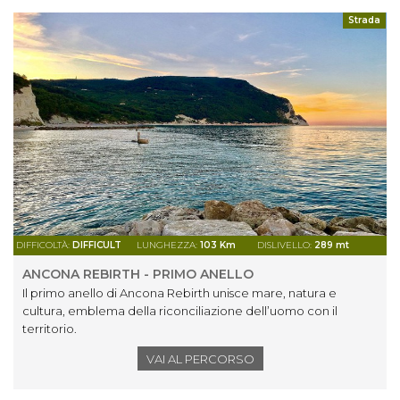
Strada
DIFFICOLTÀ:
DIFFICULT
LUNGHEZZA:
103 Km
DISLIVELLO:
289 mt
ANCONA REBIRTH - PRIMO ANELLO
Il primo anello di Ancona Rebirth unisce mare, natura e
cultura, emblema della riconciliazione dell’uomo con il
territorio.
VAI AL PERCORSO