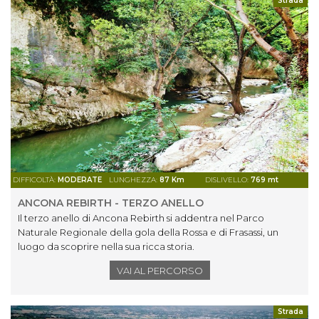
Strada
DIFFICOLTÀ:
MODERATE
LUNGHEZZA:
87 Km
DISLIVELLO:
769 mt
ANCONA REBIRTH - TERZO ANELLO
Il terzo anello di Ancona Rebirth si addentra nel Parco
Naturale Regionale della gola della Rossa e di Frasassi, un
luogo da scoprire nella sua ricca storia.
VAI AL PERCORSO
Strada