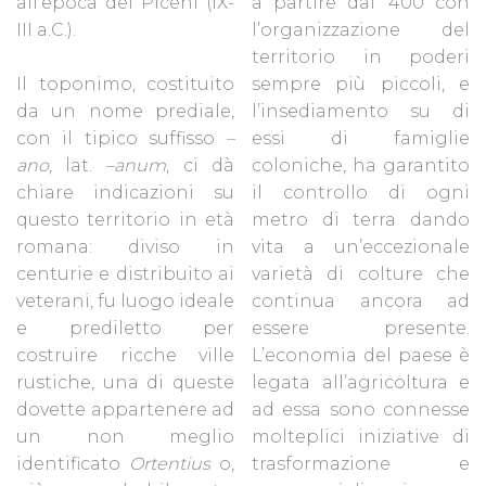
all’epoca dei Piceni (IX-
a partire dal '400 con
III a.C.).
l’organizzazione del
territorio in poderi
Il toponimo, costituito
sempre più piccoli, e
da un nome prediale,
l’insediamento su di
con il tipico suffisso
–
essi di famiglie
ano
, lat.
–anum
, ci dà
coloniche, ha garantito
chiare indicazioni su
il controllo di ogni
questo territorio in età
metro di terra dando
romana: diviso in
vita a un’eccezionale
centurie e distribuito ai
varietà di colture che
veterani, fu luogo ideale
continua ancora ad
e prediletto per
essere presente.
costruire ricche ville
L’economia del paese è
rustiche, una di queste
legata all’agricoltura e
dovette appartenere ad
ad essa sono connesse
un non meglio
molteplici iniziative di
identificato
Ortentius
o,
trasformazione e