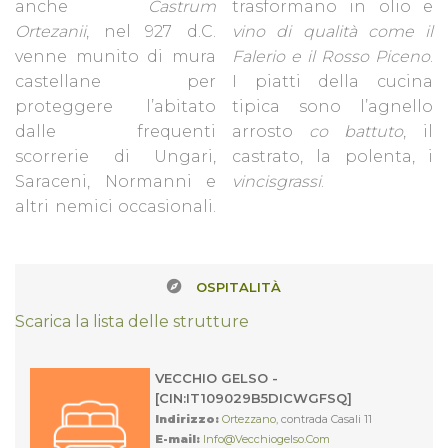
anche
Castrum
trasformano in olio e
Ortezanii
, nel 927 d.C.
vino di qualità come il
venne munito di mura
Falerio e il Rosso Piceno
.
castellane per
I piatti della cucina
proteggere l’abitato
tipica sono l’agnello
dalle frequenti
arrosto
co battuto
, il
scorrerie di Ungari,
castrato, la polenta, i
Saraceni, Normanni e
vincisgrassi
.
altri nemici occasionali.
OSPITALITÀ
Scarica la lista delle strutture
VECCHIO GELSO -
[CIN:IT109029B5DICWGFSQ]
Indirizzo:
Ortezzano
, contrada Casali 11
E-mail:
Info@vecchiogelso.com