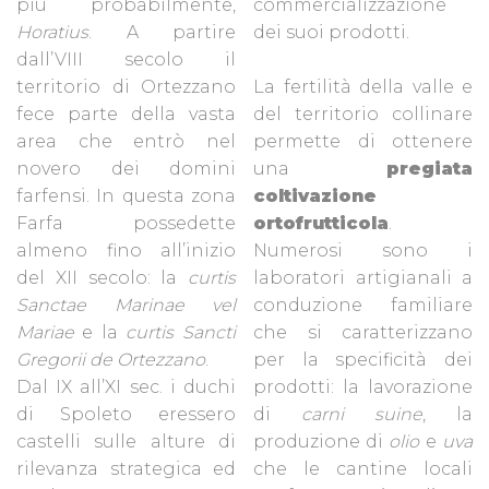
più probabilmente,
commercializzazione
Horatius
. A partire
dei suoi prodotti.
dall’VIII secolo il
territorio di Ortezzano
La fertilità della valle e
fece parte della vasta
del territorio collinare
area che entrò nel
permette di ottenere
novero dei domini
una
pregiata
farfensi. In questa zona
coltivazione
Farfa possedette
ortofrutticola
.
almeno fino all’inizio
Numerosi sono i
del XII secolo: la
curtis
laboratori artigianali a
Sanctae Marinae vel
conduzione familiare
Mariae
e la
curtis Sancti
che si caratterizzano
Gregorii de Ortezzano
.
per la specificità dei
Dal IX all’XI sec. i duchi
prodotti: la lavorazione
di Spoleto eressero
di
carni suine
, la
castelli sulle alture di
produzione di
olio
e
uva
rilevanza strategica ed
che le cantine locali