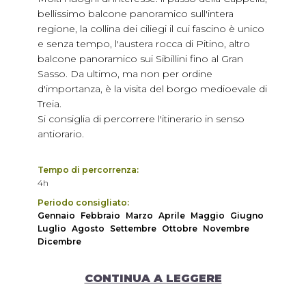
bellissimo balcone panoramico sull'intera
regione, la collina dei ciliegi il cui fascino è unico
e senza tempo, l'austera rocca di Pitino, altro
balcone panoramico sui Sibillini fino al Gran
Sasso. Da ultimo, ma non per ordine
d'importanza, è la visita del borgo medioevale di
Treia.
Si consiglia di percorrere l'itinerario in senso
antiorario.
Tempo di percorrenza:
4h
Periodo consigliato:
Gennaio
Febbraio
Marzo
Aprile
Maggio
Giugno
Luglio
Agosto
Settembre
Ottobre
Novembre
Dicembre
Note:
L'anello può essere percorso tutto l'anno; la primavera e
CONTINUA A LEGGERE
l'autunno sono le stagioni consigliate