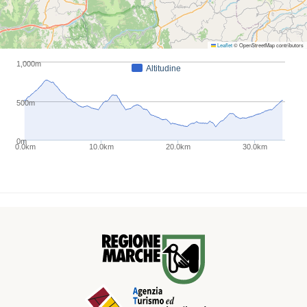
Leaflet
© OpenStreetMap contributors
1,000m
Altitudine
500m
0m
0.0km
10.0km
20.0km
30.0km