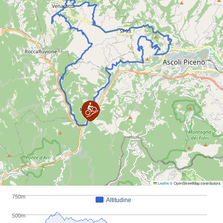
Leaflet
© OpenStreetMap contributors
750m
Altitudine
500m