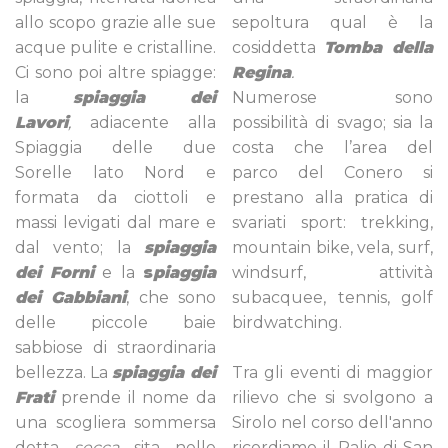
allo scopo grazie alle sue
sepoltura qual è la
acque pulite e cristalline.
cosiddetta
Tomba della
Ci sono poi altre spiagge:
Regina
.
la
spiaggia dei
Numerose sono
Lavori
,
adiacente alla
possibilità di svago; sia la
Spiaggia delle due
costa che l’area del
Sorelle lato Nord e
parco del Conero si
formata da ciottoli e
prestano alla pratica di
massi levigati dal mare e
svariati sport: trekking,
dal vento; la
spiaggia
mountain bike, vela, surf,
dei Forni
e la
s
piaggia
windsurf, attività
dei Gabbiani
, che sono
subacquee, tennis, golf
delle piccole baie
birdwatching.
sabbiose di straordinaria
bellezza. La
spiaggia dei
Tra gli eventi di maggior
Frati
prende il nome da
rilievo che si svolgono a
una scogliera sommersa
Sirolo nel corso dell'anno
detta
secca
sita nelle
ricordiamo il Palio di San