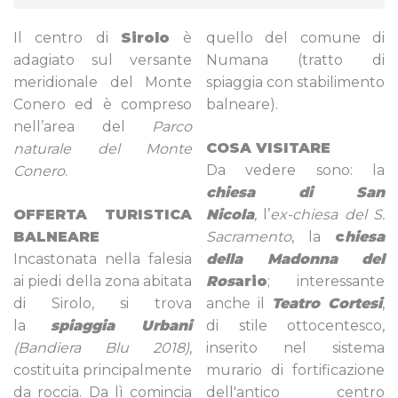
Il centro di
Sirolo
è
quello del comune di
adagiato sul versante
Numana (tratto di
meridionale del Monte
spiaggia con stabilimento
Conero ed è compreso
balneare).
nell’area del
Parco
COSA VISITARE
naturale del Monte
Da vedere sono: la
Conero
.
chiesa di San
OFFERTA TURISTICA
Nicola
,
l’
ex-chiesa del S.
BALNEARE
Sacramento
, la
c
hiesa
Incastonata nella falesia
della Madonna del
ai piedi della zona abitata
Ros
ario
; interessante
di Sirolo, si trova
anche il
Teatro Cortesi
,
la
spiaggia Urbani
di stile ottocentesco,
(Bandiera Blu 2018)
,
inserito nel sistema
costituita principalmente
murario di fortificazione
da roccia. Da lì comincia
dell'antico centro