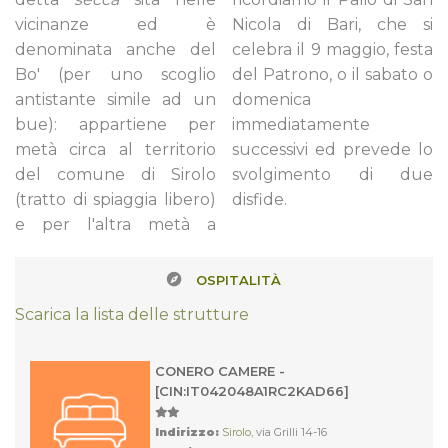
vicinanze ed è
Nicola di Bari, che si
denominata anche del
celebra il 9 maggio, festa
Bo' (per uno scoglio
del Patrono, o il sabato o
antistante simile ad un
domenica
bue): appartiene per
immediatamente
metà circa al territorio
successivi ed prevede lo
del comune di Sirolo
svolgimento di due
(tratto di spiaggia libero)
disfide.
e per l'altra metà a
OSPITALITÀ
Scarica la lista delle strutture
CONERO CAMERE -
[CIN:IT042048A1RC2KAD66]
Indirizzo:
Sirolo
, via Grilli 14-16