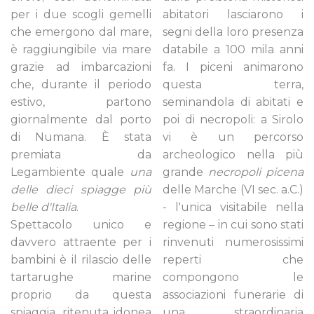
per i due scogli gemelli
abitatori lasciarono i
che emergono dal mare,
segni della loro presenza
è raggiungibile via mare
databile a 100 mila anni
grazie ad imbarcazioni
fa. I piceni animarono
che, durante il periodo
questa terra,
estivo, partono
seminandola di abitati e
giornalmente dal porto
poi di necropoli: a Sirolo
di Numana. È stata
vi è un percorso
premiata da
archeologico nella più
Legambiente quale
una
grande
necropoli picena
delle dieci spiagge più
delle Marche (VI sec. a.C.)
belle d'Italia
.
- l'unica visitabile nella
Spettacolo unico e
regione – in cui sono stati
davvero attraente per i
rinvenuti numerosissimi
bambini è il rilascio delle
reperti che
tartarughe marine
compongono le
proprio da questa
associazioni funerarie di
spiaggia, ritenuta idonea
una straordinaria