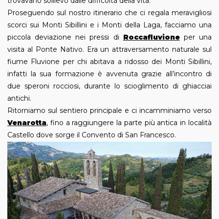
trovavano sollievo dalle difficoltà della vita.
Proseguendo sul nostro itinerario che ci regala meravigliosi
scorci sui Monti Sibillini e i Monti della Laga, facciamo una
piccola deviazione nei pressi di
Roccafluvione
per una
visita al Ponte Nativo. Era un attraversamento naturale sul
fiume Fluvione per chi abitava a ridosso dei Monti Sibillini,
infatti la sua formazione è avvenuta grazie all’incontro di
due speroni rocciosi, durante lo scioglimento di ghiacciai
antichi.
Ritorniamo sul sentiero principale e ci incamminiamo verso
Venarotta
, fino a raggiungere la parte più antica in località
Castello dove sorge il Convento di San Francesco.