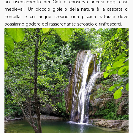
un insediamento dei Goti e conserva ancora oggi case
medievali. Un piccolo gioiello della natura è la cascata di
Forcella le cui acque creano una piscina naturale dove
possiamo godere del rasserenante scroscio e rinfrescarci.