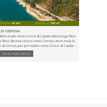
GHEZZA:
40 Km
DISLIVELLO:
789 mt
 DI GEROSA
bito si sale verso Croce di Casale salita lunga 11km,
rso Illice discesa veloce verso Gerosa, dove inizia la
o di Gerosa, per poi risalire verso Croce di Casale e
o Roccafluvione
VAI AL PERCORSO