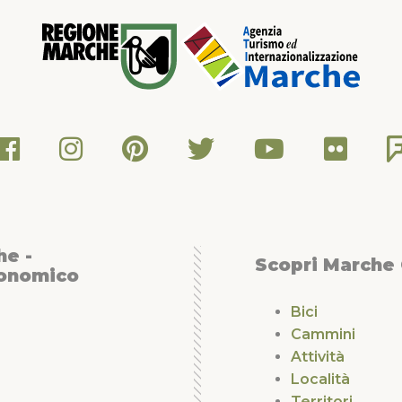
he -
Scopri Marche
conomico
Bici
Cammini
Attività
Località
Territori