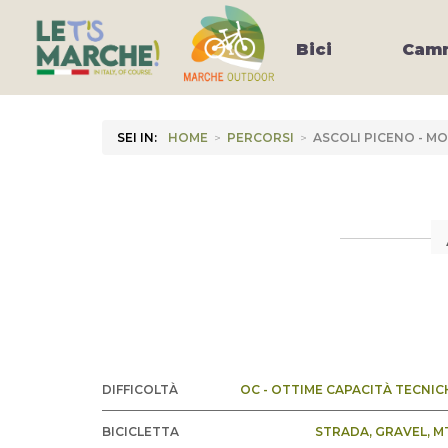
Bici
Camm
SEI IN:
HOME
>
PERCORSI
>
ASCOLI PICENO - M
DIFFICOLTÀ
OC - OTTIME CAPACITÀ TECNIC
BICICLETTA
STRADA
, GRAVEL
, M