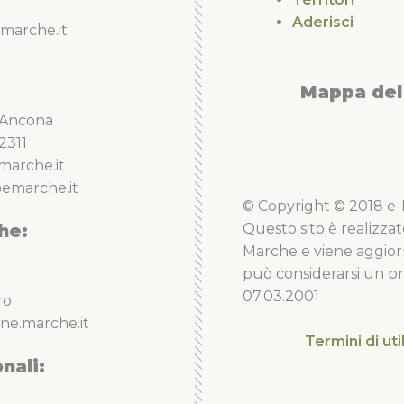
Aderisci
marche.it
Mappa del 
5 Ancona
2311
marche.it
emarche.it
© Copyright © 2018 e-Li
he:
Questo sito è realizzat
Marche e viene aggior
può considerarsi un pro
07.03.2001
ro
ne.marche.it
Termini di uti
nali: