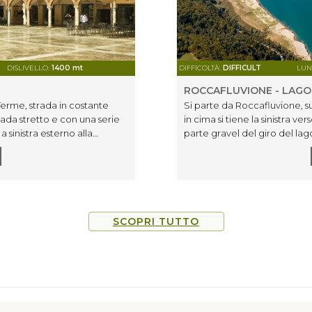
DISLIVELLO:
1400 mt
DIFFICOLTÀ:
DIFFICULT
LUN
ROCCAFLUVIONE - LAGO
erme, strada in costante
Si parte da Roccafluvione, su
strada stretto e con una serie
in cima si tiene la sinistra ve
a sinistra esterno alla
parte gravel del giro del lag
erso Petrare, per poi tenere
scendere velocemente vers
erso Balzo e Montegallo per
opezzano, Polverina, Illice ed
ccafluvione, Mozzano e si
SCOPRI TUTTO