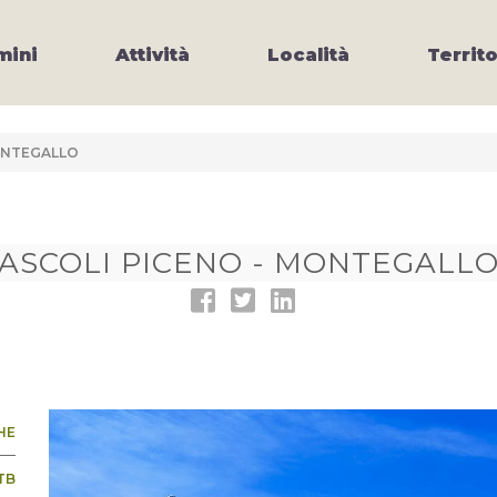
ini
Attività
Località
Territo
ONTEGALLO
ASCOLI PICENO - MONTEGALL
HE
TB