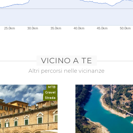
25.0km
30.0km
35.0km
40.0km
45.0km
50.0km
VICINO A TE
Altri percorsi nelle vicinanze
MTB
Gravel
Strada