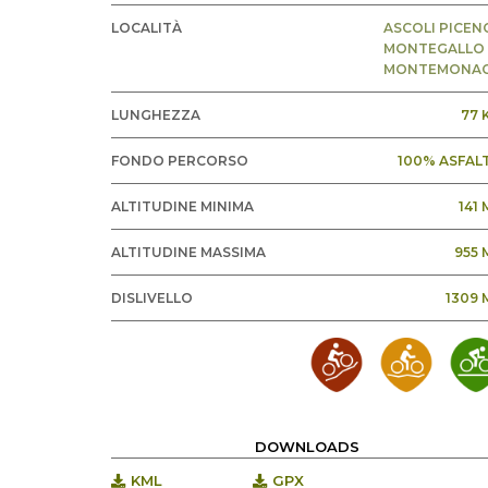
LOCALITÀ
ASCOLI PICEN
MONTEGALLO
MONTEMONA
LUNGHEZZA
77 
FONDO PERCORSO
100% ASFAL
ALTITUDINE MINIMA
141
ALTITUDINE MASSIMA
955 
DISLIVELLO
1309 
DOWNLOADS
KML
GPX