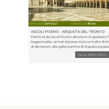
DIFFICOLTÀ:
DIFFICULT
LUNGHEZZA:
85 Km
ASCOLI PICENO - ARQUATA DEL TRONTO
Partenza da Ascoli Piceno direzione Acquasanta T
leggera salita, arrivati al paese inizia un tratto di 
di deviazioni, alla galleria prima di Arquata si passa 
galleria.Ad Arquata inizia una vera salita di 8km v
VAI AL PERCORSO
la destra verso il passo del Galluccio, si scende v
poi tenere la sinistra al bivio verso Propezzano.Pr
infine Croce di Casale per poi scendere verso Ro
rientra ad Ascoli Piceno