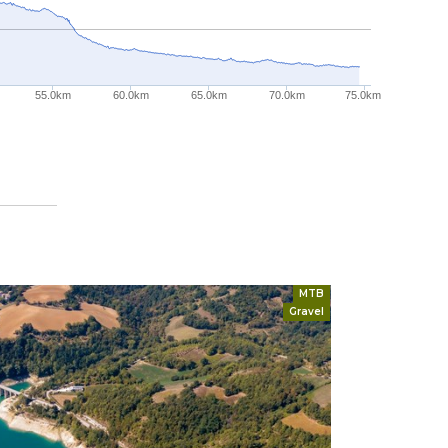
55.0km
60.0km
65.0km
70.0km
75.0km
MTB
Gravel