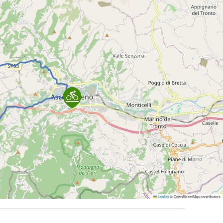
Leaflet
© OpenStreetMap contributors