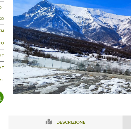
O
CO
KM
TO
 MT
MT
MT
DESCRIZIONE