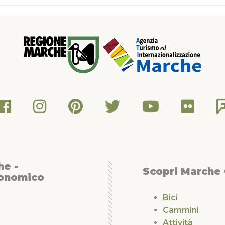
he -
Scopri Marche
conomico
Bici
Cammini
Attività