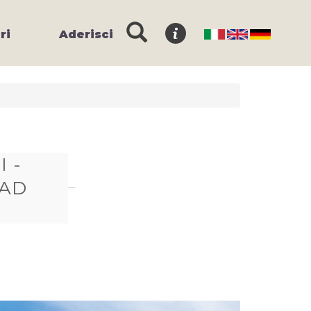
ri
Aderisci
 -
 AD