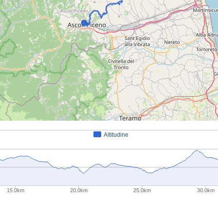
Altitudine
15.0km
20.0km
25.0km
30.0km