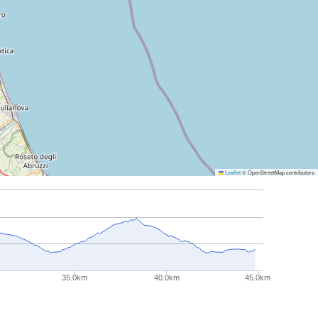
Leaflet
© OpenStreetMap contributors
35.0km
40.0km
45.0km