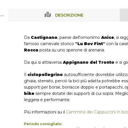
DESCRIZIONE
Da
Castignano
, paese dell'omonimo
Anice
, si ra
famoso carnevale storico
"Lu Bov Fint"
con la cara
Rocca
posta su uno sperone di arenaria.
Da qui si attraversa
Appignano del Tronto
e si g
Il
ciclopellegrino
autosufficiente dovrebbe utilizzare
ghiaia, sterrato, perciò la bici più adatta potrebbe e
supporti per borse, borracce doppio e portapacchi, 
bike
sempre dotate dei supporti di cui sopra. Meglio
leggera e performante.
Più informazioni su il
Cammino dei Cappuccini in bici
Periodo consigliato: