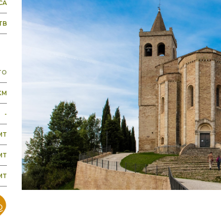
CA
TB
TO
KM
-
 MT
MT
MT