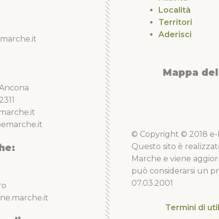
Località
Territori
Aderisci
marche.it
Mappa del 
5 Ancona
2311
marche.it
emarche.it
© Copyright © 2018 e-Li
he:
Questo sito è realizzat
Marche e viene aggior
può considerarsi un pro
07.03.2001
ro
ne.marche.it
Termini di uti