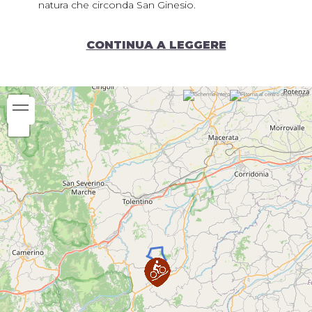
natura che circonda San Ginesio.
Periodo consigliato:
CONTINUA A LEGGERE
Gennaio
Febbraio
Marzo
Aprile
Maggio
Giugno
Luglio
Agosto
Settembre
Ottobre
Novembre
Dicembre
Note:
Per maggiori info:
https://www.noimarche.it/it/cicloturismo/bike-san-
ginesio/23/san-ginesio-in-mtb/56.html