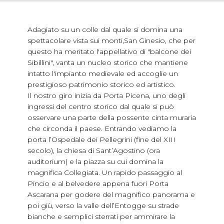
Adagiato su un colle dal quale si domina una
spettacolare vista sui monti,San Ginesio, che per
questo ha meritato l'appellativo di "balcone dei
Sibillini", vanta un nucleo storico che mantiene
intatto l'impianto medievale ed accoglie un
prestigioso patrimonio storico ed artistico.
Il nostro giro inizia da Porta Picena, uno degli
ingressi del centro storico dal quale si può
osservare una parte della possente cinta muraria
che circonda il paese. Entrando vediamo la
porta l’Ospedale dei Pellegrini (fine del XIII
secolo), la chiesa di Sant’Agostino (ora
auditorium) e la piazza su cui domina la
magnifica Collegiata. Un rapido passaggio al
Pincio e al belvedere appena fuori Porta
Ascarana per godere del magnifico panorama e
poi giù, verso la valle dell’Entogge su strade
bianche e semplici sterrati per ammirare la