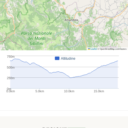
Leaflet
© OpenStreetMap contributors
750m
Altitudine
500m
250m
0m
0.0km
5.0km
10.0km
15.0km