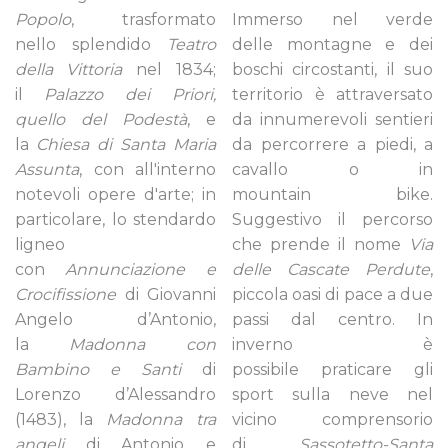
Popolo
, trasformato
Immerso nel verde
nello splendido
Teatro
delle montagne e dei
della Vittoria
nel 1834;
boschi circostanti, il suo
il
Palazzo dei Priori,
territorio è attraversato
quello del Podestà
, e
da innumerevoli sentieri
la
Chiesa di Santa Maria
da percorrere a piedi, a
Assunta
, con all'interno
cavallo o in
notevoli opere d'arte; in
mountain bike.
particolare, lo stendardo
Suggestivo il percorso
ligneo
che prende il nome
Via
con
Annunciazione e
delle Cascate Perdute
,
Crocifissione
di Giovanni
piccola oasi di pace a due
Angelo d’Antonio,
passi dal centro. In
la
Madonna con
inverno è
Bambino e Santi
di
possibile praticare gli
Lorenzo d’Alessandro
sport sulla neve nel
(1483), la
Madonna tra
vicino comprensorio
angeli
di Antonio e
di
Sassotetto-Santa