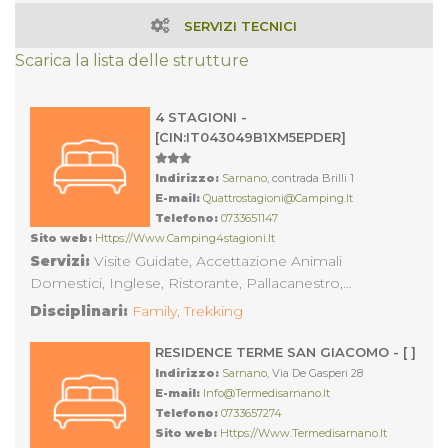
SERVIZI TECNICI
Scarica la lista delle strutture
4 STAGIONI -
[CIN:IT043049B1XM5EPDER]
Indirizzo:
Sarnano
, contrada Brilli 1
E-mail:
Quattrostagioni@camping.it
Telefono:
0733651147
Sito web:
Https://www.camping4stagioni.it
Servizi:
Visite Guidate, Accettazione Animali
Domestici, Inglese, Ristorante, Pallacanestro,
Parcheggio non Custodito, Tennis, Solarium, Bocce,
Disciplinari:
Family,
Trekking
Servizi igienici (lavabo WC), Noleggio Biciclette,
Accessibili a persone con disabilità motoria, Lavatura e
RESIDENCE TERME SAN GIACOMO - [ ]
Stiratura Biancheria, Pista da Ballo, Beach Volley, Servizi
Indirizzo:
Sarnano
, Via De Gasperi 28
igienici, Piscina Scoperta, Acqua calda e fredda,
E-mail:
Info@termedisarnano.it
Piazzole prev. a prato, Maneggio, Trekking,
Telefono:
0733657274
Sito web:
Https://www.termedisarnano.it
Riscaldamento, Italiano, Francese, Piano Bar, Pizzeria,