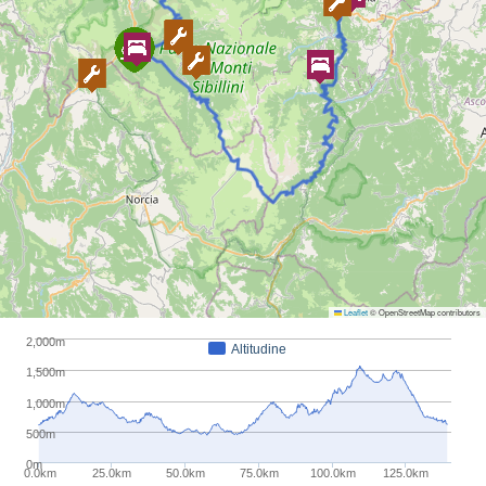
Leaflet
© OpenStreetMap contributors
2,000m
Altitudine
1,500m
1,000m
500m
0m
0.0km
25.0km
50.0km
75.0km
100.0km
125.0km