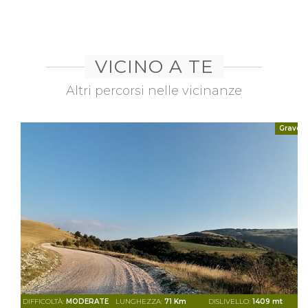
VICINO A TE
Altri percorsi nelle vicinanze
Gravel
DIFFICOLTÀ:
MODERATE
LUNGHEZZA:
71 Km
DISLIVELLO:
1409 mt