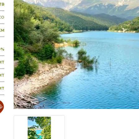
TB
CO
 KM
0%
MT
MT
MT