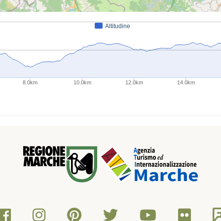
Altitudine
8.0km
10.0km
12.0km
14.0km