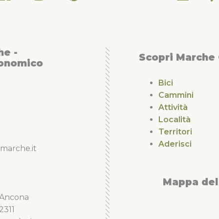
he -
Scopri Marche
conomico
Bici
Cammini
Attività
Località
Territori
Aderisci
marche.it
Mappa del 
5 Ancona
2311