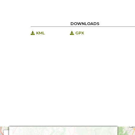
DOWNLOADS
KML
GPX