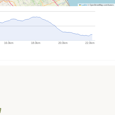
Leaflet
© OpenStreetMap contributors
16.0km
18.0km
20.0km
22.0km