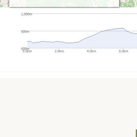
1,000m
800m
600m
0.0km
2.0km
4.0km
6.0km