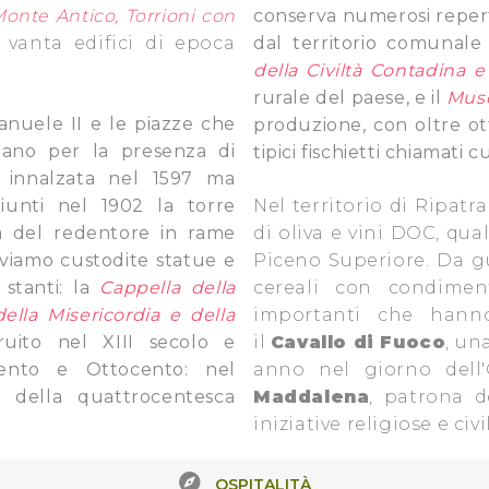
onte Antico, Torrioni con
conserva numerosi reperti
o vanta edifici di epoca
dal territorio comunale
della Civiltà Contadina e
rurale del paese, e il
Muse
anuele II e le piazze che
produzione, con oltre ot
zzano per la presenza di
tipici fischietti chiamati c
, innalzata nel 1597 ma
iunti nel 1902 la torre
Nel territorio di Ripat
a del redentore in rame
di oliva e vini DOC, qual
roviamo custodite statue e
Piceno Superiore. Da gu
 stanti: la
Cappella della
cereali con condimen
della Misericordia e della
importanti che hanno
ruito nel XIII secolo e
il
Cavallo di Fuoco
, un
cento e Ottocento: nel
anno nel giorno dell
 della quattrocentesca
Maddalena
, patrona d
iniziative religiose e civil
OSPITALITÀ