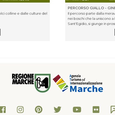
PERCORSO GIALLO - GI
lci colline e dalle culture del
Il percorso parte dalla mera
nei boschi che la uniscono a
Sant'Egidio, si giunge in pro
un'affascinante strada sterra
macchia mediterranea. Da lì, 
punto di partenza.