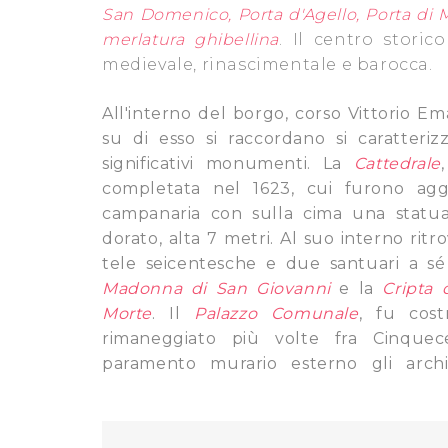
San Domenico, Porta d'Agello, Porta di M
merlatura ghibellina
. Il centro storic
medievale, rinascimentale e barocca.
All'interno del borgo, corso Vittorio Em
su di esso si raccordano si caratteri
significativi monumenti. La
Cattedrale
completata nel 1623, cui furono agg
campanaria con sulla cima una statu
dorato, alta 7 metri. Al suo interno rit
tele seicentesche e due santuari a sé
Madonna di San Giovanni
e la
Cripta 
Morte
. Il
Palazzo Comunale
, fu cost
rimaneggiato più volte fra Cinque
paramento murario esterno gli archi