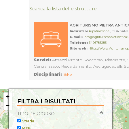
Scarica la lista delle strutture
AGRITURISMO PIETRA ANTICA
Indirizzo:
Ripatransone
, C.DA SANT
E-mail:
Info@agriturismopietrantica
Telefono:
3496786285
Sito web:
Https://www.agriturismop
Servizi:
Attrezzi Pronto Soccorso, Ristorante, S
Centralizzato, Riscaldamento, Asciugacapelli, 
Disciplinari:
Bike
+
FILTRA I RISULTATI
−
TIPO PERCORSO
Strada
MTB