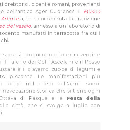
 preistorici, piceni e romani, provenienti
 e dell'antico Ager Cuprensis; il
Museo
 Artigian
a, che documenta la tradizione
o del vasaio
, annesso a un laboratorio di
tocento manufatti in terracotta fra cui i
uchi.
ransone si producono olio extra vergine
i il Falerio dei Colli Ascolani e il Rosso
stare è il ciavarro, zuppa di legumi e
to piccante. Le manifestazioni più
 luogo nel corso dell'anno sono:
a rievocazione storica che si tiene ogni
'Ottava di Pasqua e la
Festa della
ella città, che si svolge a luglio con
i.