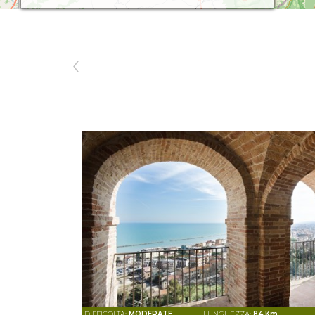
‹
DIFFICOLTÀ:
MODERATE
LUNGHEZZA:
84 Km