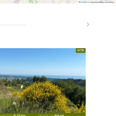
Leaflet
|
© OpenStreetMap contributors
›
MTB
GHEZZA:
25,39 Km
DISLIVELLO:
814 mt
DIFFICOLT