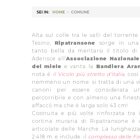
SEI IN:
HOME
>
COMUNE
Alta sul colle tra le valli del torren
Tesino,
Ripatransone
sorge in una 
tanto bella da meritarsi il titolo di
Aderisce all'
Associazione Nazionale 
del miele
e vanta la
Bandiera Ara
nota è
il Vicolo più stretto d'Italia
, cos
nemmeno un nome: si tratta di una viu
canoni per essere considerata un
percorribile e con almeno una finest
affacci) ma che è
larga solo 43 cm!
Costruita e più volte rinforzata tra i
cortina muraria di Ripatransone è 
articolate delle Marche. La lunghezz
2.418 m. e include: il
complesso delle Fon