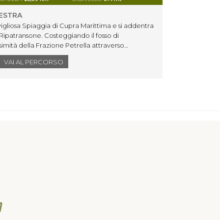
NESTRA
PERC
vigliosa Spiaggia di Cupra Marittima e si addentra
Dall'af
 Ripatransone. Costeggiando il fosso di
Michele
ssimità della Frazione Petrella attraverso
interes
ta circondata da ginestre e specie tipiche della
Menocch
VAI AL PERCORSO
con lo sguardo rivolto verso il mare, si giunge al
di Piet
macchia
Chiesa 