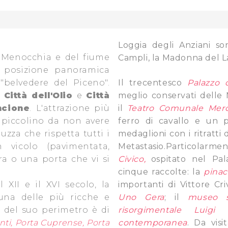
Loggia degli Anziani so
te Menocchia e del fiume
Campli, la Madonna del L
posizione panoramica
 "belvedere del Piceno".
Il trecentesco
Palazzo 
Città dell'Olio
e
Città
meglio conservati delle 
ncione
. L'attrazione più
il
Teatro Comunale Merc
ì piccolino da non avere
ferro di cavallo e un p
zza che rispetta tutti i
medaglioni con i ritratti d
 vicolo (pavimentata,
Metastasio.Particolarm
ra o una porta che vi si
Civico,
ospitato nel Pa
cinque raccolte: la
pinac
l XII e il XVI secolo, la
importanti di Vittore Cr
una delle più ricche e
Uno Gera
; il
museo st
a del suo perimetro è di
risorgimentale Luigi 
ti, Porta Cuprense, Porta
contemporanea
. Da visi