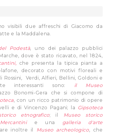
no visibili due affreschi di Giacomo da
atte e la Maddalena.
del Podestà
, uno dei palazzo pubblici
Marche, dove è stato ricavato, nel 1824,
antini,
che presenta la tipica pianta a
lafone, decorato con motivi floreali e
i Rossini, Verdi, Alfieri, Bellini, Goldoni e
ente interessanti sono:
il Museo
lazzo Bonomi-Gera che si compone di
oteca
, con un ricco patrimonio di opere
ivelli e di Vincenzo Pagani; la
Gipsoteca
orico etnografico
; il
Museo storico
Mercantini
e una
galleria d'arte
tare inoltre il
Museo archeologico
, che