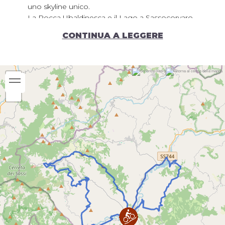
uno skyline unico.
La Rocca Ubaldinesca e il Lago a Sassocorvaro,
la Torre del Castello e il Convento di Monte
CONTINUA A LEGGERE
Illuminato a Lunano, il Palazzo dei Principi e il
Parco del Sasso Simone e Simoncello a
Carpegna, il Castello e il Parco Faunistico a
Frontino, il Castello di Belforte all’Isauro e quello
dei Conti Oliva a Piandimeleto.
Tempo di percorrenza:
4h 20m
Periodo consigliato:
Gennaio
Febbraio
Marzo
Aprile
Maggio
Giugno
Luglio
Agosto
Settembre
Ottobre
Novembre
Dicembre