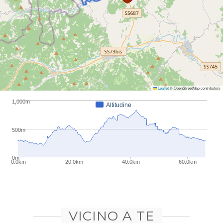
Leaflet
© OpenStreetMap contributors
1,000m
Altitudine
500m
0m
0.0km
20.0km
40.0km
60.0km
VICINO A TE