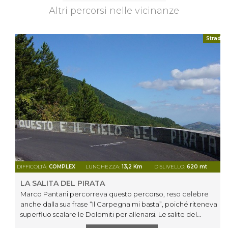
Altri percorsi nelle vicinanze
Strada
DIFFICOLTÀ:
COMPLEX
LUNGHEZZA:
13,2 Km
DISLIVELLO:
620 mt
LA SALITA DEL PIRATA
Marco Pantani percorreva questo percorso, reso celebre
anche dalla sua frase “Il Carpegna mi basta”, poiché riteneva
superfluo scalare le Dolomiti per allenarsi. Le salite del
Carpegna erano sufficienti per preparare le sue vittorie.