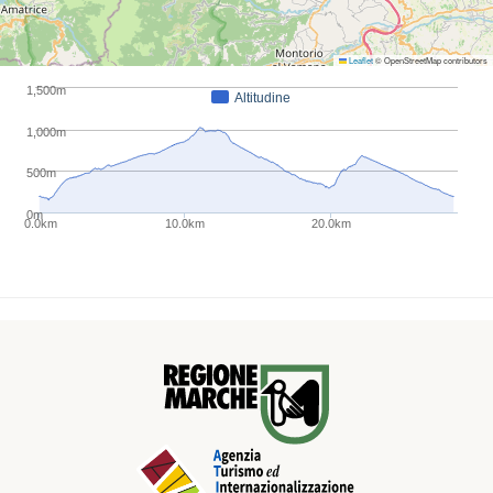
Leaflet
© OpenStreetMap contributors
1,500m
Altitudine
1,000m
500m
0m
0.0km
10.0km
20.0km