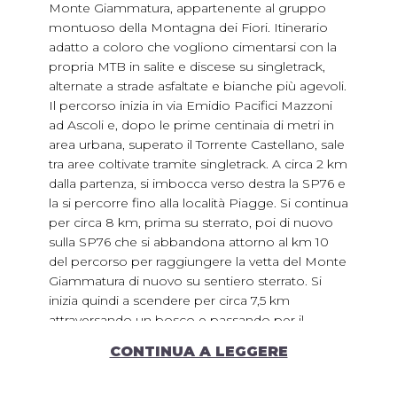
Monte Giammatura, appartenente al gruppo
montuoso della Montagna dei Fiori. Itinerario
adatto a coloro che vogliono cimentarsi con la
propria MTB in salite e discese su singletrack,
alternate a strade asfaltate e bianche più agevoli.
Il percorso inizia in via Emidio Pacifici Mazzoni
ad Ascoli e, dopo le prime centinaia di metri in
area urbana, superato il Torrente Castellano, sale
tra aree coltivate tramite singletrack. A circa 2 km
dalla partenza, si imbocca verso destra la SP76 e
la si percorre fino alla località Piagge. Si continua
per circa 8 km, prima su sterrato, poi di nuovo
sulla SP76 che si abbandona attorno al km 10
del percorso per raggiungere la vetta del Monte
Giammatura di nuovo su sentiero sterrato. Si
inizia quindi a scendere per circa 7,5 km
attraversando un bosco e passando per il
caratteristico borgo di Castel Trosino, per poi
CONTINUA A LEGGERE
cominciare l'ultima salita fino ai 677 mslm del
Monte Rosara. Da qui, percorrendo circa 6 km di