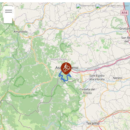
strada bianca e lungo la SP163, si torna in discesa
al punto di partenza.
Tempo di percorrenza:
2h 30'
Periodo consigliato:
Gennaio
Febbraio
Marzo
Aprile
Maggio
Giugno
Luglio
Agosto
Settembre
Ottobre
Novembre
Dicembre