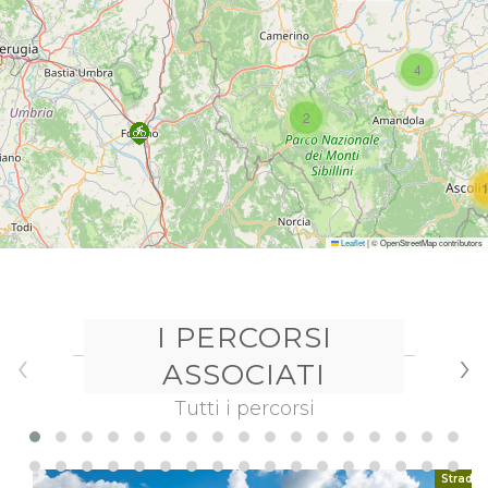
4
2
Leaflet
|
© OpenStreetMap contributors
I PERCORSI
‹
›
ASSOCIATI
Tutti i percorsi
Strada