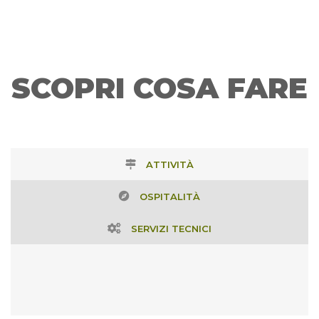
magnificanel Rinascimento dal Duca Federico da
Montefeltro. Ricchissima di opere d'arte e architetture di cui
la Galleria Nazionale delle Marche e il Palazzo Ducale, sono la
massima espressione. A Fermignano, i romani sconfissero i
cartaginesi guidati da Asdrubale; Acqualagna é terra di
SCOPRI COSA FARE
tartufo. Avanzando sul percorso dell'antica via Flaminia, si
arriva alla preziosa Riserva Naturale dellaGola del Furlo con
3600 ettari di boschi e prati e poi si scende nuovamente
verso Fossombrone.
ATTIVITÀ
OSPITALITÀ
SERVIZI TECNICI