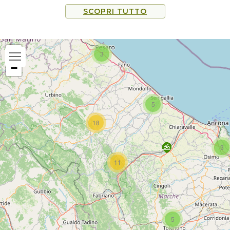
ricchi di arte, cultura e tradizioni.
SCOPRI TUTTO
+
3
−
5
18
3
11
5