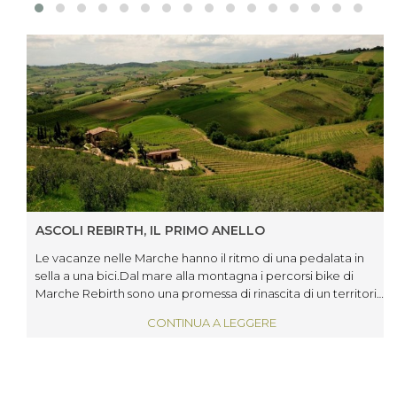
ASCOLI REBIRTH, IL PRIMO ANELLO
Le vacanze nelle Marche hanno il ritmo di una pedalata in
sella a una bici.Dal mare alla montagna i percorsi bike di
Marche Rebirth sono una promessa di rinascita di un territorio
da esplorare lentamente.Cominciamo il viaggio nel Piceno
CONTINUA A LEGGERE
percorrendo il primo dei tre anelli di Ascoli Rebirth.L’itinerario
di 84 km è di media difficoltà e si sviluppa su strade
secondarie asfaltate che invitano dolcemente a pedalare
dalla costa verso l’entroterra e ritorno, attraversando borghi