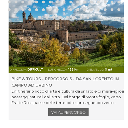
DIFFICOLTÀ:
DIFFICULT
LUNGHEZZA:
132 Km
DISLIVELLO:
0 mt
BIKE & TOURS - PERCORSO 5 - DA SAN LORENZO IN
CAMPO AD URBINO
Un itinerario ricco di arte e cultura da un lato e di meravigliosi
paesaggi naturali dall’altro. Dal borgo di Montalfoglio, verso
Fratte Rosa paese delle terrecotte, proseguendo verso
Fossombrone e Isola del Piano luogo di grandi tradizioni
VAI AL PERCORSO
artigiane e di coltivazioni prettamente biologiche. Si
procede a nord perraggiungere Urbino citta patrimonio
dell'Unesco, capitale dell'antico ducato di Montefeltro resa