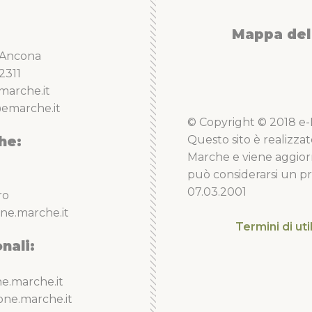
Mappa del 
5 Ancona
2311
marche.it
emarche.it
© Copyright © 2018 e-Li
he:
Questo sito è realizzat
Marche e viene aggior
può considerarsi un pro
07.03.2001
ro
ne.marche.it
Termini di uti
nali:
e.marche.it
one.marche.it