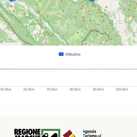
Altitudine
50.0km
60.0km
70.0km
80.0km
90.0km
100.0km