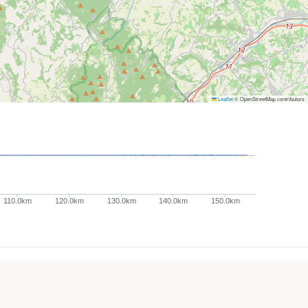
Leaflet
© OpenStreetMap contributors
110.0km
120.0km
130.0km
140.0km
150.0km