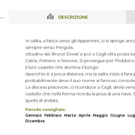
DESCRIZIONE
In salita, a fatica verso gli Appennini, ci si spinge a
sempre verso Pergola,
cittadina dei Bronzi Dorati e poi a Cagli citta posta 
Catria, Petrano e Nerone. Si prosegue per Piobbico,
il loro castello che domina il borgo.
Apecchio è a poca distanza, ma la salita inizia a fars
probabilmente deve il suo nome al famoso console G
La discesa piacevole, ci riconduce a Cagli, devia ve
castello che nella forma ricorda la prua di una nave. D
quella di andata.
Periodo consigliato:
Gennaio
Febbraio
Marzo
Aprile
Maggio
Giugno
Lug
Dicembre