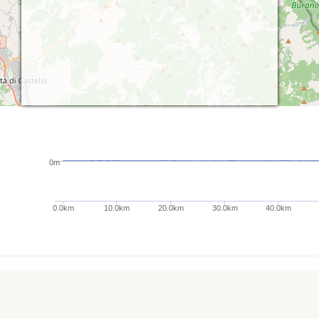
0m
0.0km
10.0km
20.0km
30.0km
40.0km