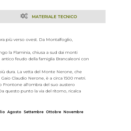
MATERIALE TECNICO
ncora più verso ovest. Da Montalfoglio,
lungo la Flaminia, chiusa a sud dai monti
 antico feudo della famiglia Brancaleoni con
i più dura. La vetta del Monte Nerone, che
aio Claudio Nerone, è a circa 1500 metri.
rso Frontone all'ombra del suo austero
a questo punto la via del ritorno, ricalca
lio
Agosto
Settembre
Ottobre
Novembre