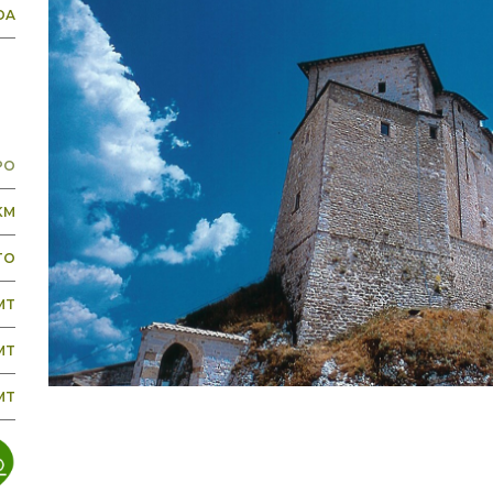
DA
PO
 KM
TO
MT
MT
MT