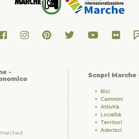
he -
Scopri Marche
conomico
Bici
Cammini
Attività
Località
Territori
Aderisci
marche.it