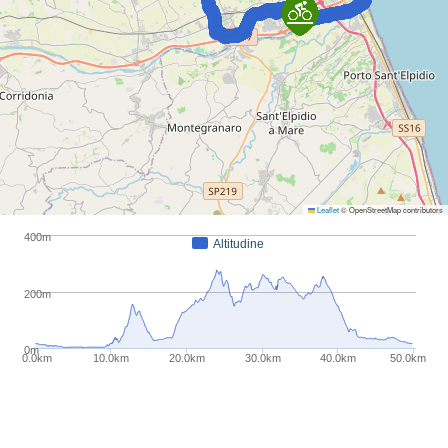
Leaflet
© OpenStreetMap contributors
400m
Altitudine
200m
0m
0.0km
10.0km
20.0km
30.0km
40.0km
50.0km