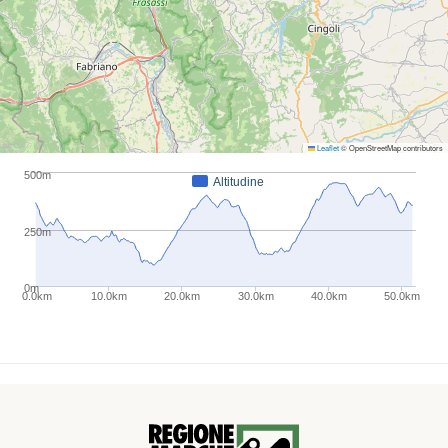
Leaflet
© OpenStreetMap contributors
500m
Altitudine
250m
0m
0.0km
10.0km
20.0km
30.0km
40.0km
50.0km