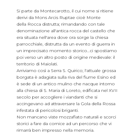
Si parte da Montecarotto, il cui nome si ritiene
derivi da Mons Arcis Ruptae cioè Monte
della Rocca distrutta; rimandando con tale
denominazione all'antica rocca del castello che
era situata nell'area dove ora sorge la chiesa
parrocchiale, distrutta da un evento di guerra in
un imprecisato momento storico…ci spostiamo
poi verso un altro posto di origine medievale: il
territorio di Maiolati.
Arriviamo così a Serra S. Quirico; l'attuale grossa
borgata è adagiata sulla riva del fiume Esino ed
è sede di un antico mulino che nacque intorno
alla chiesa di S. Maria di Loreto, edificata nel XVII
secolo per accogliere i viandanti che si
accingevano ad attraversare la Gola della Rossa
infestata di pericolosi briganti.
Non mancano viste mozzafiato naturali e scorci
storici a fare da cornice ad un percorso che vi
rimarrà ben impresso nella memoria.