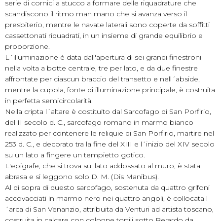
serie di cornici a stucco a formare delle riquadrature che
scandiscono il ritmo man mano che si avanza verso il
presbiterio, mentre le navate laterali sono coperte da soffitti
cassettonati riquadrati, in un insieme di grande equilibrio e
proporzione.
L´illuminazione è data dall'apertura di sei grandi finestroni
nella volta a botte centrale, tre per lato, e da due finestre
affrontate per ciascun braccio del transetto e nell´abside,
mentre la cupola, fonte di illuminazione principale, è costruita
in perfetta semicircolarità.
Nella cripta l´altare è costituito dal Sarcofago di San Porfirio,
del II secolo d. C., sarcofago romano in marmo bianco
realizzato per contenere le reliquie di San Porfirio, martire nel
253 d. C., e decorato tra la fine del XIII e l´inizio del XIV secolo
su un lato a fingere un tempietto gotico.
L'epigrafe, che si trova sul lato addossato al muro, è stata
abrasa e si leggono solo D. M. (Dis Manibus).
Al di sopra di questo sarcofago, sostenuta da quattro grifoni
accovacciati in marmo nero nei quattro angoli, è collocata l
´arca di San Venanzio, attribuita da Venturi ad artista toscano,
costruita in calcare con colonne tortili sotto Berardo da