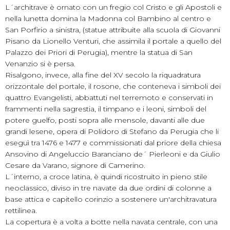
L´architrave è ornato con un fregio col Cristo e gli Apostoli e
nella lunetta domina la Madonna col Bambino al centro e
San Porfirio a sinistra, (statue attribuite alla scuola di Giovanni
Pisano da Lionello Venturi, che assimila il portale a quello del
Palazzo dei Priori di Perugia), mentre la statua di San
Venanzio si è persa.
Risalgono, invece, alla fine del XV secolo la riquadratura
orizzontale del portale, il rosone, che conteneva i simboli dei
quattro Evangelisti, abbattuti nel terremoto e conservati in
frammenti nella sagrestia, il timpano e i leoni, simboli del
potere guelfo, posti sopra alle mensole, davanti alle due
grandi lesene, opera di Polidoro di Stefano da Perugia che li
eseguì tra 1476 e 1477 e commissionati dal priore della chiesa
Ansovino di Angeluccio Baranciano de´ Pierleoni e da Giulio
Cesare da Varano, signore di Camerino.
L´interno, a croce latina, è quindi ricostruito in pieno stile
neoclassico, diviso in tre navate da due ordini di colonne a
base attica e capitello corinzio a sostenere un'architravatura
rettilinea.
La copertura è a volta a botte nella navata centrale, con una