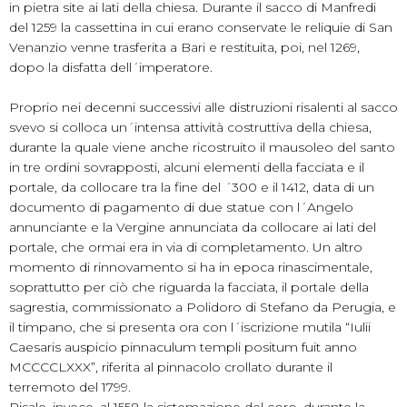
in pietra site ai lati della chiesa. Durante il sacco di Manfredi
del 1259 la cassettina in cui erano conservate le reliquie di San
Venanzio venne trasferita a Bari e restituita, poi, nel 1269,
dopo la disfatta dell´imperatore.
Proprio nei decenni successivi alle distruzioni risalenti al sacco
svevo si colloca un´intensa attività costruttiva della chiesa,
durante la quale viene anche ricostruito il mausoleo del santo
in tre ordini sovrapposti, alcuni elementi della facciata e il
portale, da collocare tra la fine del ´300 e il 1412, data di un
documento di pagamento di due statue con l´Angelo
annunciante e la Vergine annunciata da collocare ai lati del
portale, che ormai era in via di completamento. Un altro
momento di rinnovamento si ha in epoca rinascimentale,
soprattutto per ciò che riguarda la facciata, il portale della
sagrestia, commissionato a Polidoro di Stefano da Perugia, e
il timpano, che si presenta ora con l´iscrizione mutila “Iulii
Caesaris auspicio pinnaculum templi positum fuit anno
MCCCCLXXX”, riferita al pinnacolo crollato durante il
terremoto del 1799.
Risale, invece, al 1558 la sistemazione del coro, durante la