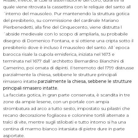
quale viene ritrovata la cassettina con le reliquie del santo all
´interno del mausoleo. Pur mantenendo la struttura gotica
del presbiterio, su commissione del cardinale Mariano
Pierbenedetti, alla fine del Cinquecento, viene distrutta l
´abside medievale con lo scopo di ampliarla, su probabile
disegno di Domenico Fontana, e si ottiene una cripta sotto il
presbiterio dove è incluso il mausoleo del santo. All´epoca
barocca risale la cupola emisferica, iniziata nel 1673 e
terminata nel 1677 dall´architetto Bernardino Bianchini di
Camerino, poi ornata di dipinti. Il terremoto del 1799 distrusse
parzialmente la chiesa, sebbene le strutture principali
rimasero intatte.
parzialmente la chiesa, sebbene le strutture
principali rimasero intatte.
La facciata gotica, in gran parte conservata, è scandita in tre
zone da ampie lesene, con un portale con ampia
strombatura ad arco a tutto sesto, impostato su pilastri che
recano decorazione fogliacea e colonnine tortili alternate a
tralci di vite, mentre sugli stilobati e tutto intorno si ha una
centina di marmo bianco intarsiata di pietre dure in parte
asportate.