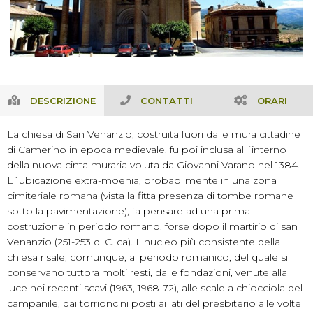
DESCRIZIONE
CONTATTI
ORARI
La chiesa di San Venanzio, costruita fuori dalle mura cittadine
di Camerino in epoca medievale, fu poi inclusa all´interno
della nuova cinta muraria voluta da Giovanni Varano nel 1384.
L´ubicazione extra-moenia, probabilmente in una zona
cimiteriale romana (vista la fitta presenza di tombe romane
sotto la pavimentazione), fa pensare ad una prima
costruzione in periodo romano, forse dopo il martirio di san
Venanzio (251-253 d. C. ca). Il nucleo più consistente della
chiesa risale, comunque, al periodo romanico, del quale si
conservano tuttora molti resti, dalle fondazioni, venute alla
luce nei recenti scavi (1963, 1968-72), alle scale a chiocciola del
campanile, dai torrioncini posti ai lati del presbiterio alle volte