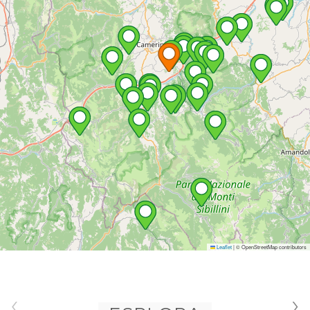
Leaflet
|
© OpenStreetMap contributors
‹
›