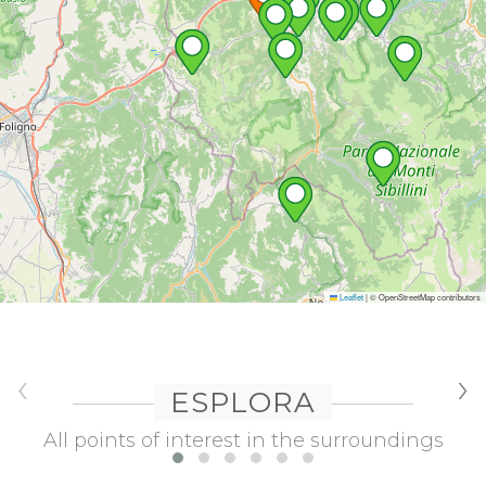
Leaflet
|
© OpenStreetMap contributors
‹
›
ESPLORA
All points of interest in the surroundings