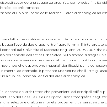
o disposti secondo una sequenza organica, con precise finalità di
all'antica colonia romana.
estione al Polo museale delle Marche. L'area archeologica ad esso
le manufatto che costituisce un unicum del piceno romano: un crat
 bassorilievo da due gruppi di tre figure femminili, interpreta
i condotti dall'Università di Macerata negli anni 2005-2006, risale
residenziale dell'antica Urbs Salvia. Sullo sfondo si staglia un a
à in cui sono inseriti anche i principali monumenti pubblici conser
temporaneo che espongono materiali significativi per la conoscenz
tualmente, ad esempio, è presente una vetrina che illustra gli aspetti
 alcuni dei principali edifici dell'area archeologica.
 decorazioni architettoniche provenienti dai principali edifici pubbl
 santuario della dea Salus e una riproduzione fotografica degli aff
on una selezione di alcune monete provenienti da vari scavi che