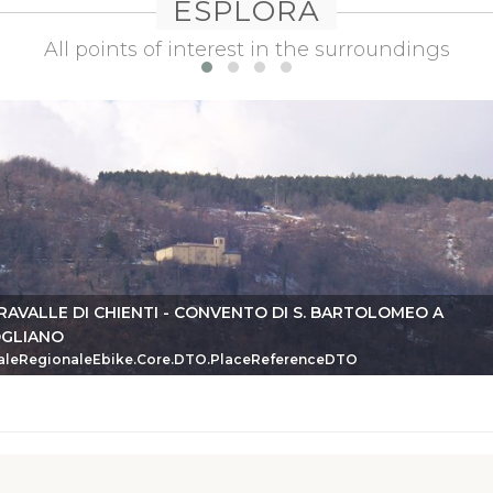
ESPLORA
All points of interest in the surroundings
RAVALLE DI CHIENTI - CONVENTO DI S. BARTOLOMEO A
GLIANO
eDTO
aleRegionaleEbike.Core.DTO.PlaceReferenceDTO