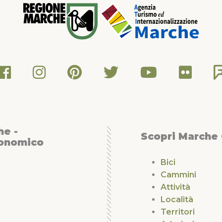
he -
Scopri Marche
conomico
Bici
Cammini
Attività
Località
Territori