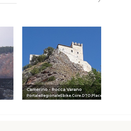
Camerino - Rocca Varano
Biocycle
PortaleRegionaleEbike.Core.DTO.PlaceReferenceDTO
Portale