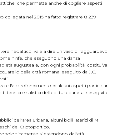
dattiche, che permette anche di cogliere aspetti
 collegata nel 2015 ha fatto registrare 8 239
ere neoattico, vale a dire un vaso di ragguardevoli
te come ninfe, che eseguono una danza
 ad età augustea e, con ogni probabilità, costituiva
cquarello della città romana, eseguito da J.C.
vati.
a e l'approfondimento di alcuni aspetti particolari
 tecnici e stilistici della pittura parietale eseguita
ici dell'area urbana, alcuni bolli laterizi di M.
reschi del Criptoportico.
 cronologicamente si estendono dall'età