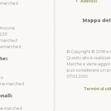
Aderisci
marche.it
Mappa del 
5 Ancona
2311
marche.it
emarche.it
© Copyright © 2018 e-Li
he:
Questo sito è realizzat
Marche e viene aggior
può considerarsi un pro
07.03.2001
ro
ne.marche.it
Termini di uti
nali:
e.marche.it