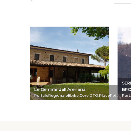
SER
Le Gemme dell'Arenaria
BRO
PortaleRegionaleEbike.Core.DTO.PlaceReferenc
Port