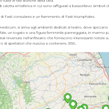
utte le fasi storiche della città.
alotta emisferica in cui sono raffigurati a bassorilievo simboli c
di Fasti consulares e un frammento di Fasti triumphales.
sticum, si arriva agli ambienti dedicati al teatro, dove spiccano du
acefale, un togato e una figura femminile panneggiata, in marmo pa
i rinvenute nell'anfiteatro che forniscono interessanti notizie su
o di spettatori che riusciva a contenere, 5150..