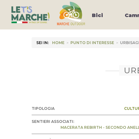
Bici
Camm
SEI IN:
HOME
>
PUNTO DI INTERESSE
>
URBISAG
UR
TIPOLOGIA
CULTU
SENTIERI ASSOCIATI:
MACERATA REBIRTH - SECONDO ANEL