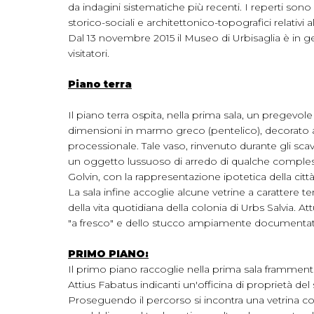
da indagini sistematiche più recenti. I reperti son
storico-sociali e architettonico-topografici relativi 
Dal 13 novembre 2015 il Museo di Urbisaglia è in g
visitatori.
Piano terra
Il piano terra ospita, nella prima sala, un pregevo
dimensioni in marmo greco (pentelico), decorato a
processionale. Tale vaso, rinvenuto durante gli scav
un oggetto lussuoso di arredo di qualche complesso 
Golvin, con la rappresentazione ipotetica della citt
La sala infine accoglie alcune vetrine a carattere 
della vita quotidiana della colonia di Urbs Salvia. At
"a fresco" e dello stucco ampiamente documentati in
PRIMO PIANO:
Il primo piano raccoglie nella prima sala frammenti di
Attius Fabatus indicanti un'officina di proprietà del
Proseguendo il percorso si incontra una vetrina c