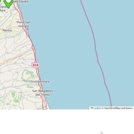
Leaflet
|
© OpenStreetMap contributors
›