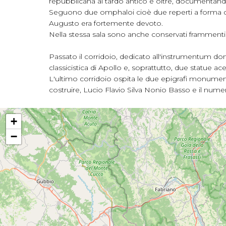
repubblicana al tardo antico e oltre, documentando t
Seguono due omphaloi cioè due reperti a forma di c
Augusto era fortemente devoto.
Nella stessa sala sono anche conservati frammenti 
Passato il corridoio, dedicato all'instrumentum dome
classicistica di Apollo e, soprattutto, due statue 
L'ultimo corridoio ospita le due epigrafi monumental
costruire, Lucio Flavio Silva Nonio Basso e il numer
+
−