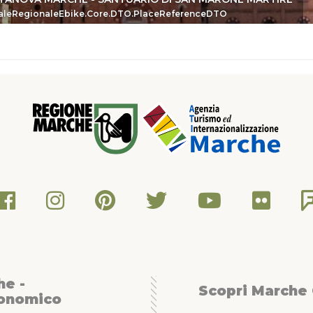
eDTO
aleRegionaleEbike.Core.DTO.PlaceReferenceDTO
he -
Scopri Marche
conomico