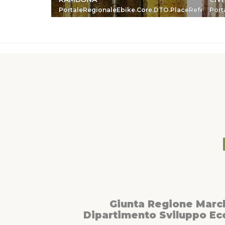
PortaleRegionaleEbike.Core.DTO.PlaceReferenc
Port
Giunta Regione Marc
Dipartimento Sviluppo E