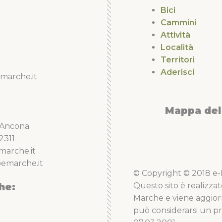
Bici
Cammini
Attività
Località
Territori
Aderisci
marche.it
Mappa del 
5 Ancona
2311
marche.it
emarche.it
© Copyright © 2018 e-Li
he:
Questo sito è realizzat
Marche e viene aggior
può considerarsi un pro