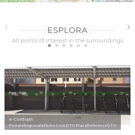
Leaflet
|
© OpenStreetMap contributors
‹
›
ESPLORA
All points of interest in the surroundings
e-Contram
PortaleRegionaleEbike.Core.DTO.PlaceReferenceDTO