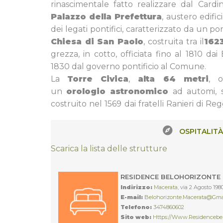
rinascimentale fatto realizzare dal Cardi
Palazzo della Prefettura
, austero edific
dei legati pontifici, caratterizzato da un p
Chiesa di San Paolo
, costruita tra il
1623
grezza, in cotto, officiata fino al 1810 da
1830 dal governo pontificio al Comune.
La
Torre Civica
,
alta 64 metri
, o
un
orologio astronomico
ad automi, s
costruito nel 1569 dai fratelli Ranieri di R
OSPITALITÀ
Scarica la lista delle strutture
RESIDENCE BELOHORIZONTE -
Indirizzo:
Macerata
, via 2 Agosto 198
E-mail:
Belohorizonte.macerata@gma
Telefono:
3474860602
Sito web:
Https://www.residencebe