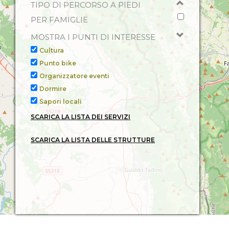
Servizi:
Fattoria didattica/biologica,
TIPO DI PERCORSO A PIEDI
PER FAMIGLIE
Disciplinari:
Family
MOSTRA I PUNTI DI INTERESSE
VILLA BELO HORIZONTE - [CI
Cultura
Indirizzo:
Macerata
, via Rocco Chinn
Punto bike
E-mail:
Info@villabelohorizonte.com
Organizzatore eventi
Telefono:
+39 0733231069
Dormire
Sito web:
Https://www.aparthotelmac
Sapori locali
Servizi:
TV, Italiano, Cucina, Idromassaggio, A
SCARICA LA LISTA DEI SERVIZI
Parco e Giardino, Aria condizionata, Riscaldame
Accettazione Animali Domestici, Phon, Spagno
Disciplinari:
Family,
Trekking
SCARICA LA LISTA DELLE STRUTTURE