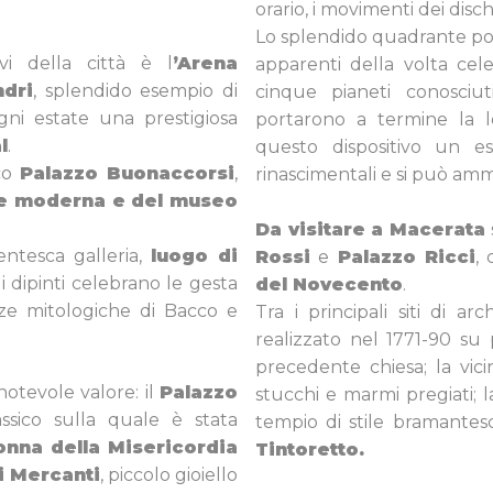
orario, i movimenti dei disch
Lo splendido quadrante poli
i della città è l
’Arena
apparenti della volta cele
ndri
, splendido esempio di
cinque pianeti conosciut
ni estate una prestigiosa
portarono a termine la l
l
.
questo dispositivo un e
sco
Palazzo Buonaccorsi
,
rinascimentali e si può ammi
a e moderna e del museo
Da visitare a Macerata
entesca galleria,
luogo di
Rossi
e
Palazzo Ricci
,
 dipinti celebrano le gesta
del Novecento
.
zze mitologiche di Bacco e
Tra i principali siti di ar
realizzato nel 1771-90 su 
precedente chiesa; la vic
 notevole valore: il
Palazzo
stucchi e marmi pregiati; 
lassico sulla quale è stata
tempio di stile bramante
nna della Misericordia
Tintoretto.
i Mercanti
, piccolo gioiello