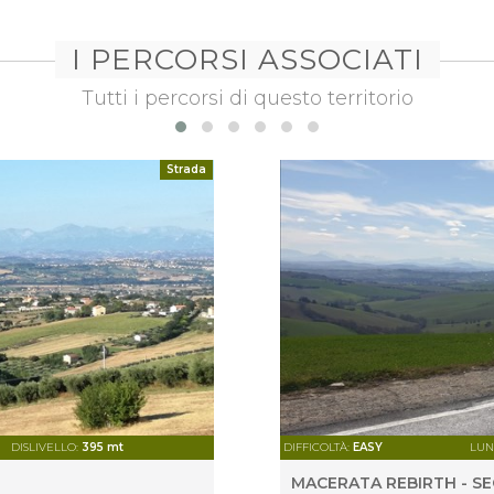
I PERCORSI ASSOCIATI
Tutti i percorsi di questo territorio
Strada
DISLIVELLO:
395 mt
DIFFICOLTÀ:
EASY
LUN
MACERATA REBIRTH - S