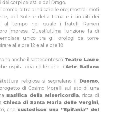
i dei corpi celesti e del Drago.
cromo, oltre a indicare le ore, mostra i moti
ste, del Sole e della Luna e i circuiti dei
i al tempo nel quale i fratelli Ranieri
oro impresa. Quest’ultima funzione fa di
semplare unico tra gli orologi da torre
rare alle ore 12 e alle ore 18.
sono anche il settecentesco
Teatro Lauro
 che ospita una collezione d’
Arte Italiana
chitettura religiosa si segnalano il
Duomo
,
progetto di Cosimo Morelli sul sito di una
ina
Basilica della Misericordia
, ricca di
la
Chiesa di Santa Maria delle Vergini
,
sco, che
custodisce una ”Epifania” del