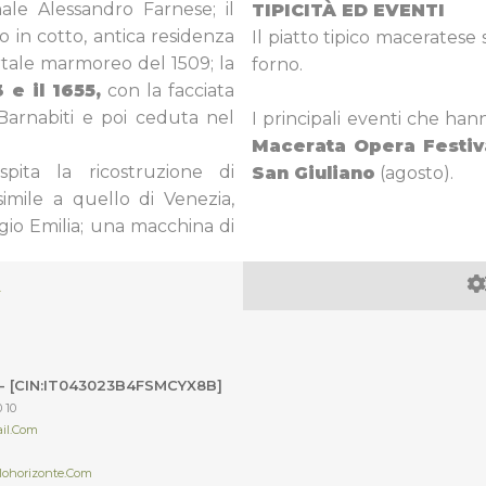
nale Alessandro Farnese; il
TIPICITÀ ED EVENTI
io in cotto, antica residenza
Il piatto tipico maceratese 
ortale marmoreo del 1509; la
forno.
 e il 1655,
con la facciata
i Barnabiti e poi ceduta nel
I principali eventi che h
Macerata Opera Festi
spita la ricostruzione di
San Giuliano
(agosto).
imile a quello di Venezia,
eggio Emilia; una macchina di
 [CIN:IT043023B4FSMCYX8B]
0 10
il.com
lohorizonte.com