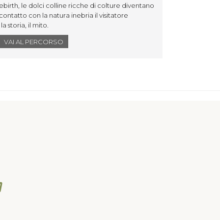
rth, le dolci colline ricche di colture diventano
Partenz
contatto con la natura inebria il visitatore
itinera
a storia, il mito.
S. Stef
Villa La
VAI AL PERCORSO