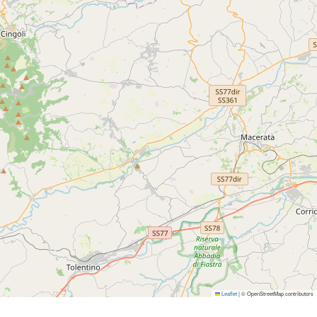
Internet, Colazione, Parcheggio non Custodito,
lici, Accesso ad Internet, Francese,
Leaflet
|
© OpenStreetMap contributors