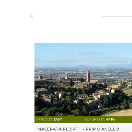
‹
DIFFICOLTÀ:
EASY
LUNGHEZZA:
44 Km
MACERATA REBIRTH - PRIMO ANELLO