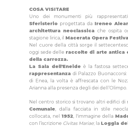
COSA VISITARE
Uno dei monumenti più rappresentativ
Sferisterio
progettata da
Ireneo Alea
architettura neoclassica
che ospita og
stagione lirica, il
Macerata Opera Festiva
Nel cuore della città sorge il settecente
oggi sede delle
raccolte di arte antic
della carrozza.
La Sala dell'Eneide
è la fastosa settec
rappresentanza
di Palazzo Buonaccorsi: i
di Enea, la volta è affrescata con le No
Arianna alla presenza degli dei dell’Olimpo.
Nel centro storico si trovano altri edifici di
Comunale
, dalla facciata in stile neoc
collocata, nel
1952
, l'immagine della
Mado
con l’iscrizione
Civitas Mariae
; la
Loggia de