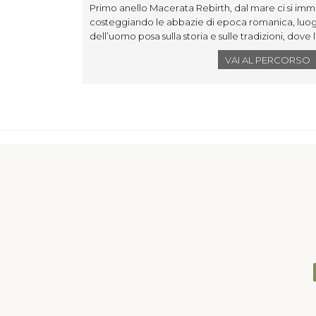
Primo anello Macerata Rebirth, dal mare ci si imme
costeggiando le abbazie di epoca romanica, luog
dell’uomo posa sulla storia e sulle tradizioni, dove 
nel mondo.
VAI AL PERCORSO