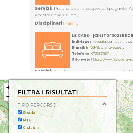
Servizi:
Propria piscina scoperta, Spagnolo, Ac
Accettazione Gruppi,
Disciplinari:
Family
LE CASE - [CIN:IT043023B9
Indirizzo:
Macerata
, contrada mozzav
E-mail:
Info@ristorantelecase.it
Telefono:
0733231897
Sito web:
Https://www.ristoranteleca
Servizi:
Accettazione Gruppi, Supplemento Cane
Mezzi Privati, Giochi per Bambini, Piscina, Ingl
Italiano, Aria Condizionata con Impianto Central
Disciplinari:
Family
+
disabilità motoria,
FILTRA I RISULTATI
−
PIERONI GIAMMARIO - [CIN:I
TIPO PERCORSO
Indirizzo:
Macerata
, Contrada Fonte
E-mail:
Info@agriturismonidodelleron
Strada
Telefono:
3381600396
MTB
Sito web:
Ciclabili