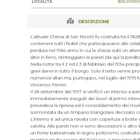
LOCALITÀ
BOLOGNO
DESCRIZIONE
L’attuale Chiesa di San Nicolò fu costruita tra il 
contenere tutti i fedeli che partecipavano alle cel
perduta nel 1964 anno in cui la chiesa subì un atten
altre in ferro, ritinteggiato le pareti (da qui la per
Nella notte tra il 2 ed il 3 di febbraio del 1934 pre
gravi danni in tutto il borgo. Solo il tetto venne p
numerosi altari ma, purtroppo, nel luglio del 1975 
Vincenzo Ferreri.
Il 26 settembre del 1997 si verificò un intenso e pe
immediatamente eseguiti dei lavori di primo interv
prevedeva la ripresa ed il consolidamento dei muri l
sormontata da un timpano triangolare decorato co
L’interno è ad unica navata con copertura a botte e 
calotta. Alle pareti non vi sono decorazioni o altr
un fonte battesimale in legno policromo costruito 
mantice risulta essere del XVIII sec. e proviene dal