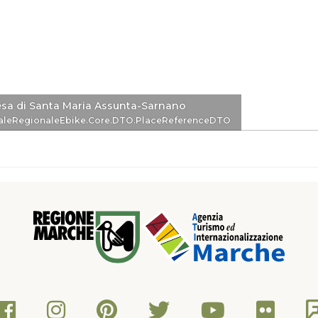
esa di Santa Maria Assunta-Sarnano
eDTO
aleRegionaleEbike.Core.DTO.PlaceReferenceDTO