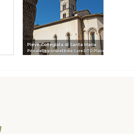
Pieve-Collegiata di Santa Maria
SIBIKE 
PortaleRegionaleEbike.Core.DTO.PlaceReferenceDTO
Portale