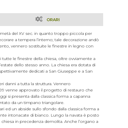
ORARI
a metà del XV sec. in quanto troppo piccola per
 decorare a tempera l’interno; tale decorazione andò
mento, vennero sostituite le finestre in legno con
 tutte le finestre della chiesa, oltre ovviamente a
l’estate dello stesso anno. La chiesa era dotata di
 rispettivamente dedicati a San Giuseppe e a San
i danni a tutta la struttura. Vennero
999 venne approvato il progetto di restauro che
 oggi si presenta dalla classica forma a capanna
ntato da un timpano triangolare.
tari ed un abside sullo sfondo dalla classica forma a
mente intonacate di bianco. Lungo la navata è posto
la chiesa in precedenza demolita. Anche l’organo a