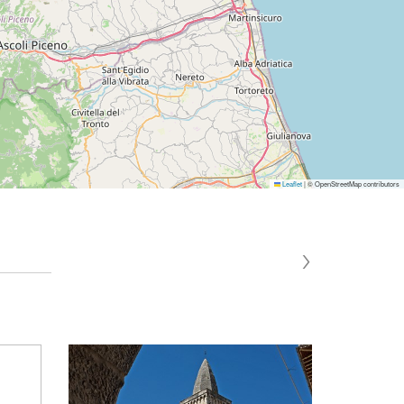
Leaflet
|
© OpenStreetMap contributors
›