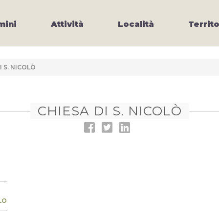
ini
Attività
Località
Territo
I S. NICOLÒ
CHIESA DI S. NICOLÒ
LO