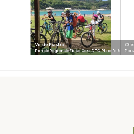
Verde Fiastra
Chi
PortaleRegionaleEbike.Core.DTO.PlaceReferenc
Port