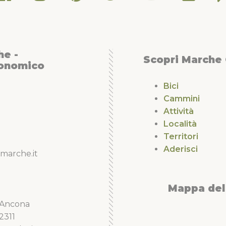
he -
Scopri Marche
conomico
Bici
Cammini
Attività
Località
Territori
Aderisci
marche.it
Mappa del 
5 Ancona
2311