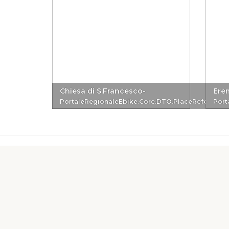
Chiesa di S.Francesco-
Ere
PortaleRegionaleEbike.Core.DTO.PlaceReferenc
Port