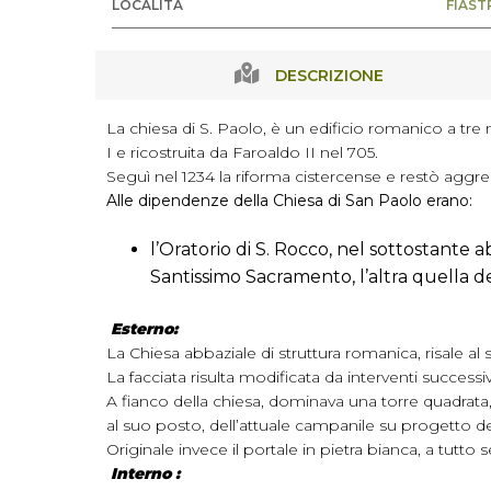
LOCALITÀ
FIAST
DESCRIZIONE
La chiesa di S. Paolo, è un edificio romanico a tre 
I e ricostruita da Faroaldo II nel 705.
Seguì nel 1234 la riforma cistercense e restò aggregat
Alle dipendenze della Chiesa di San Paolo erano:
l’Oratorio di S. Rocco, nel sottostante 
Santissimo Sacramento, l’altra quella de
Esterno:
La Chiesa abbaziale di struttura romanica, risale al 
La facciata risulta modificata da interventi successiv
A fianco della chiesa, dominava una torre quadrata, 
al suo posto, dell’attuale campanile su progetto del
Originale invece il portale in pietra bianca, a tutto
Interno :