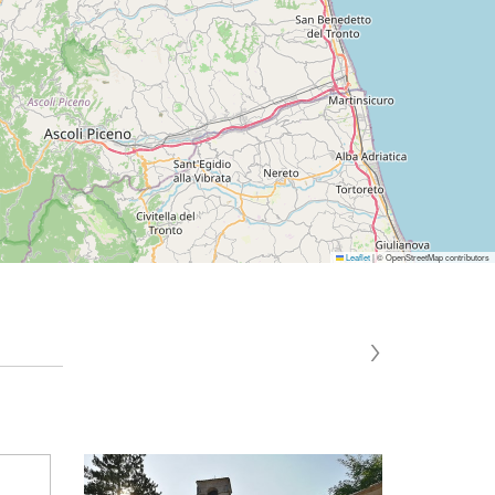
Leaflet
|
© OpenStreetMap contributors
›