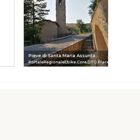
Pieve di Santa Maria Assunta
Chiesa 
PortaleRegionaleEbike.Core.DTO.PlaceReferenceDTO
Portale