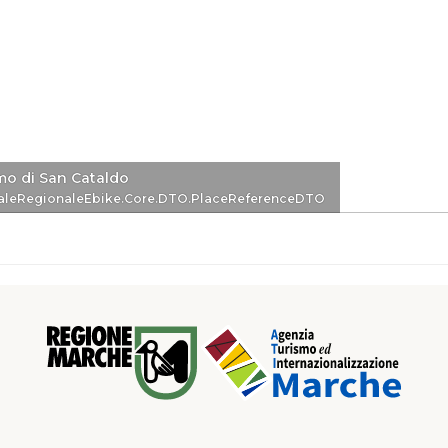
mo di San Cataldo
eDTO
aleRegionaleEbike.Core.DTO.PlaceReferenceDTO