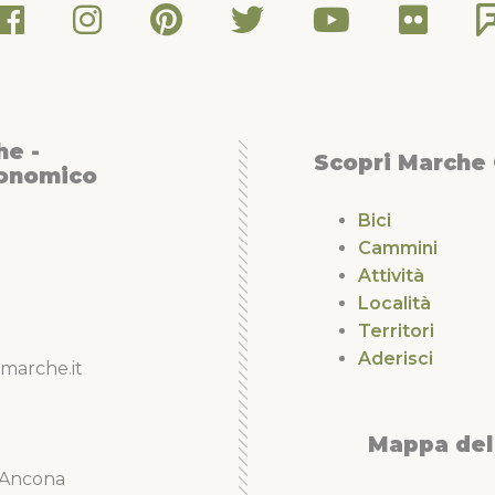
he -
Scopri Marche
conomico
Bici
Cammini
Attività
Località
Territori
Aderisci
marche.it
Mappa del 
5 Ancona