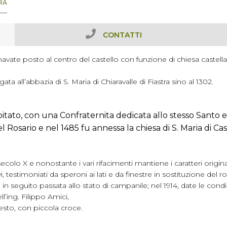
RA
CONTATTI
navate posto al centro del castello con funzione di chiesa castell
a all’abbazia di S. Maria di Chiaravalle di Fiastra sino al 1302.
abitato, con una Confraternita dedicata allo stesso Santo e
l Rosario e nel 1485 fu annessa la chiesa di S. Maria di C
secolo X e nonostante i vari rifacimenti mantiene i caratteri origina
i, testimoniati da speroni ai lati e da finestre in sostituzione del r
in seguito passata allo stato di campanile; nel 1914, date le condi
l’ing. Filippo Amici,
 sesto, con piccola croce.