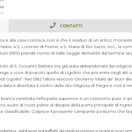
RA
CONTATTI
ica e alla casa colonica, non è che il residuo di un antico monast
iastra, a S. Lorenzo di Fiume, a S. Maria di Rio Sacro, ecc., la co
critture (1599) prende nome di Valle Segge derivante dal termine 
olo di S. Giovanni Battista era già stata abbandonata dai religiosi.
iunge a voce di popolo quello di Ugolino che poi entra negli atti
 Ugolini”. Nel 1582 l’allora vescovo Girolamo Vitale de’ Buoi dec
ata è diventata il centro della vita religiosa di Fiegni e così è rim
etra bianca centinata nella parte superiore e un rosoncino pure in p
co acuto di rozze pietre al disopra della porta principale di ingr
te classificabile. Colpisce il possente campanile postumo che fa 
nedettina, sebbene sopraffatti da trasformazioni e restauri non s