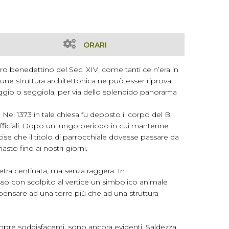
ORARI
ero benedettino del Sec. XIV, come tanti ce n’era in
mune struttura architettonica ne può esser riprova.
seggio o seggiola, per via dello splendido panorama
 Nel 1373 in tale chiesa fu deposto il corpo del B.
 ufficiali. Dopo un lungo periodo in cui mantenne
ise che il titolo di parrocchiale dovesse passare da
asto fino ai nostri giorni.
ietra centinata, ma senza raggera. In
esso con scolpito al vertice un simbolico animale
pensare ad una torre più che ad una struttura
empre soddisfacenti, sono ancora evidenti. Saldezza