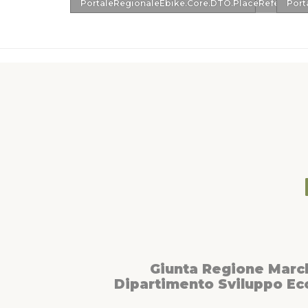
PortaleRegionaleEbike.Core.DTO.PlaceReferenc
Port
Giunta Regione Marc
Dipartimento Sviluppo E