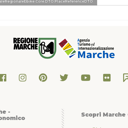
eDTO
aleRegionaleEbike.Core.DTO.PlaceReferenceDTO
he -
Scopri Marche
conomico