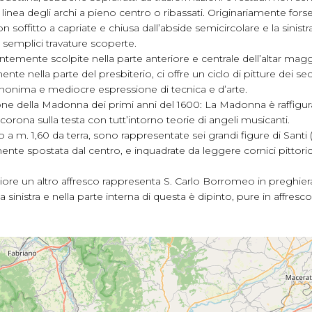
inea degli archi a pieno centro o ribassati. Originariamente fors
 soffitto a capriate e chiusa dall’abside semicircolare e la sinis
a semplici travature scoperte.
egantemente scolpite nella parte anteriore e centrale dell’altar ma
nte nella parte del presbiterio, ci offre un ciclo di pitture dei s
anonima e mediocre espressione di tecnica e d’arte.
one della Madonna dei primi anni del 1600: La Madonna è raffigura
corona sulla testa con tutt’intorno teorie di angeli musicanti.
no a m. 1,60 da terra, sono rappresentate sei grandi figure di Santi
rmente spostata dal centro, e inquadrate da leggere cornici pittoric
.
ore un altro affresco rappresenta S. Carlo Borromeo in preghiera 
a sinistra e nella parte interna di questa è dipinto, pure in affresc