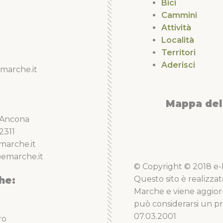
Bici
Cammini
Attività
Località
Territori
Aderisci
marche.it
Mappa del 
5 Ancona
2311
marche.it
emarche.it
© Copyright © 2018 e-Li
he:
Questo sito è realizzat
Marche e viene aggior
può considerarsi un pro
07.03.2001
ro