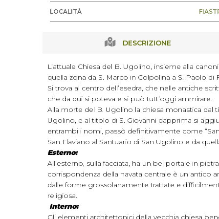
LOCALITÀ
FIAST
DESCRIZIONE
L’attuale Chiesa del B. Ugolino, insieme alla canon
quella zona da S. Marco in Colpolina a S. Paolo di F
Si trova al centro dell’esedra, che nelle antiche s
che da qui si poteva e si può tutt’oggi ammirare.
Alla morte del B. Ugolino la chiesa monastica dal tit
Ugolino, e al titolo di S. Giovanni dapprima si agg
entrambi i nomi, passò definitivamente come “Sancti
San Flaviano al Santuario di San Ugolino e da quella d
Esterno:
All’esterno, sulla facciata, ha un bel portale in pi
corrispondenza della navata centrale è un antico ar
dalle forme grossolanamente trattate e difficilmen
religiosa.
Interno:
Gli elementi architettonici della vecchia chiesa be