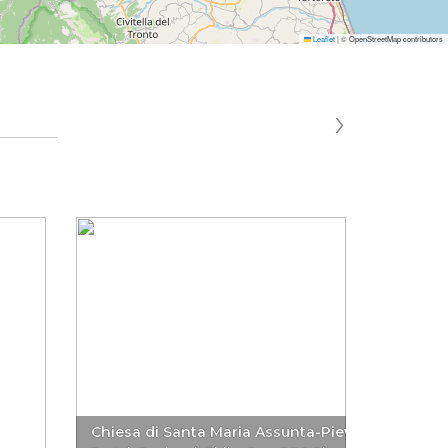
Leaflet
|
© OpenStreetMap contributors
›
Chiesa di Santa Maria Assunta-Pievebovigliana
Abbazia