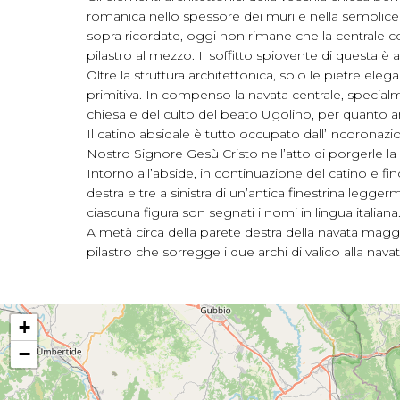
romanica nello spessore dei muri e nella semplice l
sopra ricordate, oggi non rimane che la centrale con
pilastro al mezzo. Il soffitto spiovente di questa è 
Oltre la struttura architettonica, solo le pietre el
primitiva. In compenso la navata centrale, specialme
chiesa e del culto del beato Ugolino, per quanto 
Il catino absidale è tutto occupato dall’Incoronazi
Nostro Signore Gesù Cristo nell’atto di porgerle la 
Intorno all’abside, in continuazione del catino e fi
destra e tre a sinistra di un’antica finestrina legge
ciascuna figura son segnati i nomi in lingua italiana
A metà circa della parete destra della navata maggi
pilastro che sorregge i due archi di valico alla navat
+
−