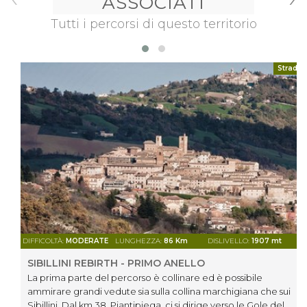
ASSOCIATI
Tutti i percorsi di questo territorio
Strada
DIFFICOLTÀ:
MODERATE
LUNGHEZZA:
86 Km
DISLIVELLO:
1907 mt
SIBILLINI REBIRTH - PRIMO ANELLO
La prima parte del percorso è collinare ed è possibile
ammirare grandi vedute sia sulla collina marchigiana che sui
Sibillini. Dal km 38, Piantipiega, ci si dirige verso le Gole del