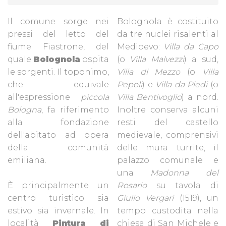
Il comune sorge nei
Bolognola è costituito
pressi del letto del
da tre nuclei risalenti al
fiume Fiastrone, del
Medioevo:
Villa da Capo
quale
Bolognola
ospita
(o
Villa Malvezzi
) a sud,
le sorgenti. Il toponimo,
Villa di Mezzo
(o
Villa
che equivale
Pepoli
) e
Villa da Piedi
(o
all'espressione
piccola
Villa Bentivoglio
) a nord.
Bologna
, fa riferimento
Inoltre conserva alcuni
alla fondazione
resti del castello
dell'abitato ad opera
medievale, comprensivi
della comunità
delle mura turrite, il
emiliana.
palazzo comunale e
una
Madonna del
È principalmente un
Rosario
su tavola di
centro turistico sia
Giulio Vergari
(1519), un
estivo sia invernale. In
tempo custodita nella
località
Pintura di
chiesa di San Michele e