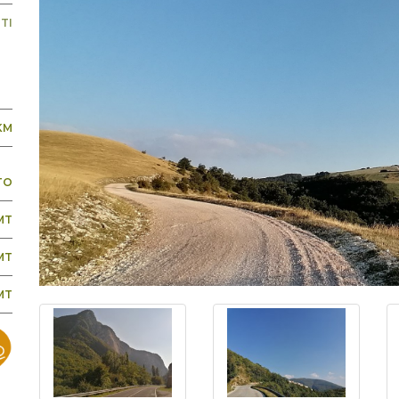
TI
KM
TO
MT
MT
MT