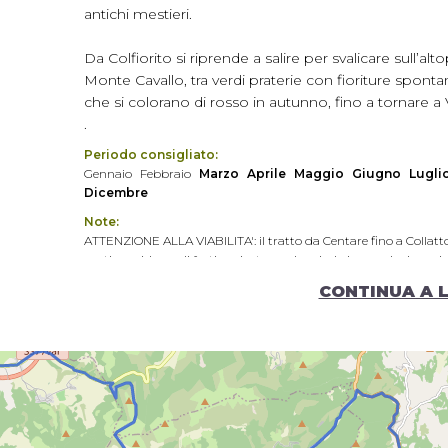
antichi mestieri.
Da Colfiorito si riprende a salire per svalicare sull’a
Monte Cavallo, tra verdi praterie con fioriture spont
che si colorano di rosso in autunno, fino a tornare a 
.
Periodo consigliato:
Gennaio
Febbraio
Marzo
Aprile
Maggio
Giugno
Lugli
Dicembre
Note:
ATTENZIONE ALLA VIABILITA': il tratto da Centare fino a Collat
partire a ridosso di forti nevicate o nel periodo invernale si con
(0737 52112). Ad ogni modo, se il percorso lo reputate non pratica
CONTINUA A 
ricollegarsi alla Strada Provinciale 209.