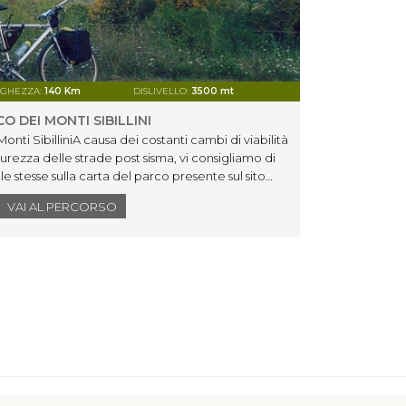
GHEZZA:
140 Km
DISLIVELLO:
3500 mt
O DEI MONTI SIBILLINI
nti SibilliniA causa dei costanti cambi di viabilità
icurezza delle strade post sisma, vi consigliamo di
e stesse sulla carta del parco presente sul sito
VAI AL PERCORSO