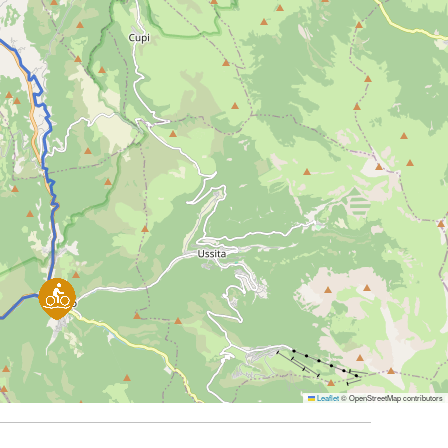
Leaflet
© OpenStreetMap contributors