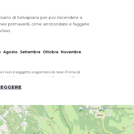
ltopiano di Selvapiana per poi riscendere a
anee primaverili, cime arrotondate e faggete
Visso.
o
Agosto
Settembre
Ottobre
Novembre
toni non è soggetto a sgombro di neve. Prima di
siglia di informarsi chiamando il Comune di Fiastra
bile, una possibile variante è proseguire per la SP96 e
LEGGERE