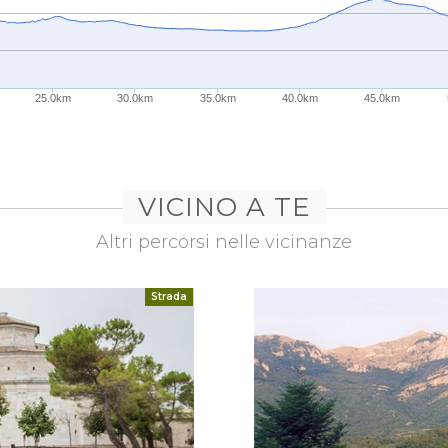
25.0km
30.0km
35.0km
40.0km
45.0km
VICINO A TE
Altri percorsi nelle vicinanze
Strada