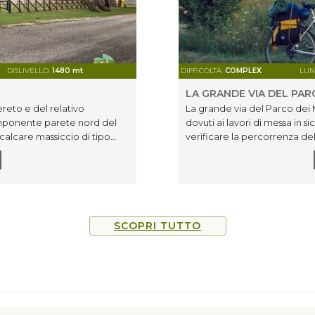
DISLIVELLO:
1480 mt
DIFFICOLTÀ:
COMPLEX
LUN
LA GRANDE VIA DEL PARC
ereto e del relativo
La grande via del Parco dei Mo
'imponente parete nord del
dovuti ai lavori di messa in s
alcare massiccio di tipo
verificare la percorrenza dell
 vasta dell'intero gruppo
www.sibillini.net.
 piccoli agglomerati di case
tori di formaggi e la
durante la pedalata si volge
 infatti, si può scorgere fino
ebovigliana si incrocia il
SCOPRI TUTTO
sseggiate naturalistiche
 all’interno dell'"Oasi di
e verso Fiastra per chiudere
vedere Camerino con le sue