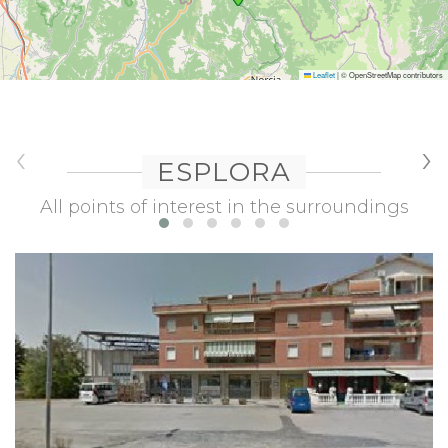
Leaflet
|
© OpenStreetMap contributors
‹
›
ESPLORA
All points of interest in the surroundings