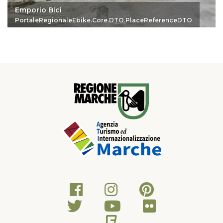
Emporio Bici
PortaleRegionaleEbike.Core.DTO.PlaceReferenceDTO