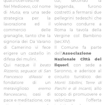
quattrocentesche.
cui, secondo la
Nel Medioevo, col nome
leggenda, furono
di
Mutia
, era una sede
costretti a fermarsi due
strategica per la
pellegrini tedeschi che
lavorazione ed il
volevano condurre a
commercio delle
Roma la tavola della
granaglie, tanto che la
Vergine col Bambino
signoria dei Da Varano
(sec.XIV).
di Camerino vi fece
Il Comune fa parte
erigere un castello in
dell'
Associazione
difesa dei mulini.
Nazionale Città dei
Qui nacque il
beato
liquori
, con sede a
Rizzerio,
seguace di San
Saronno, e aderisce al
Francesco d'Assisi
e
circuito turistico dei
fondatore di un
Monti Sibillini, Terre di
meraviglioso
eremo
Parchi e di Incanti
, allo
francescano
, oasi di
scopo di promuovere e
pace e meditazione, ora
valorizzare l’offerta