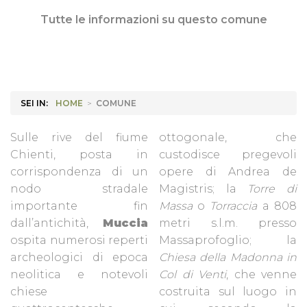
Tutte le informazioni su questo comune
SEI IN:
HOME
>
COMUNE
Sulle rive del fiume
ottogonale, che
Chienti, posta in
custodisce pregevoli
corrispondenza di un
opere di Andrea de
nodo stradale
Magistris; la
Torre di
importante fin
Massa
o
Torraccia
a 808
dall’antichità,
Muccia
metri s.l.m. presso
ospita numerosi reperti
Massaprofoglio; la
archeologici di epoca
Chiesa della Madonna in
neolitica e notevoli
Col di Venti
, che venne
chiese
costruita sul luogo in