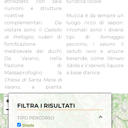
attrezzato con sala
turistica locale.
riunioni e strutture
ricettive
Muccia è da sempre un
complementari. Da
luogo ricco di sapori;
visitare sono: il
Castello
rinomati sono i diversi
di Prefoglio
, ruderi di
tipi di
formaggio
fortificazione
pecorino
, i
salumi
, il
medioevale dei duchi
tartufo nero
e alcune
Da Varano, nella
bevande, come
l’Amaro
frazione di
Sibilla e il Varnelli
, liquore
Massaprofoglio; la
a base d’anice.
Chiesa di Santa Maria di
Varano
, a pianta
+
FILTRA I RISULTATI
−
TIPO PERCORSO
Strada