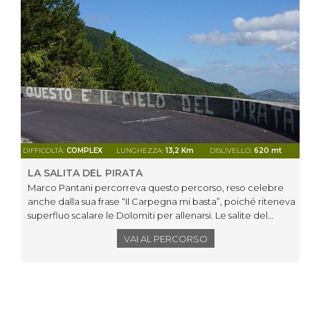
DIFFICOLTÀ:
COMPLEX
LUNGHEZZA:
13,2 Km
DISLIVELLO:
620 mt
LA SALITA DEL PIRATA
Marco Pantani percorreva questo percorso, reso celebre
anche dalla sua frase “Il Carpegna mi basta”, poiché riteneva
superfluo scalare le Dolomiti per allenarsi. Le salite del
Carpegna erano sufficienti per preparare le sue vittorie.
VAI AL PERCORSO