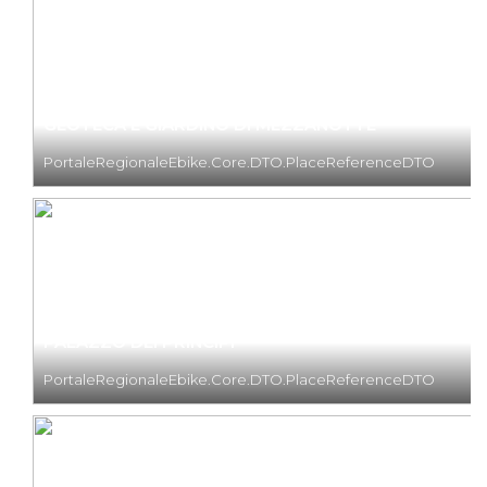
GEOTECA E GIARDINO DI MEZZANOTTE
PortaleRegionaleEbike.Core.DTO.PlaceReferenceDTO
PALAZZO DEI PRINCIPI
PortaleRegionaleEbike.Core.DTO.PlaceReferenceDTO