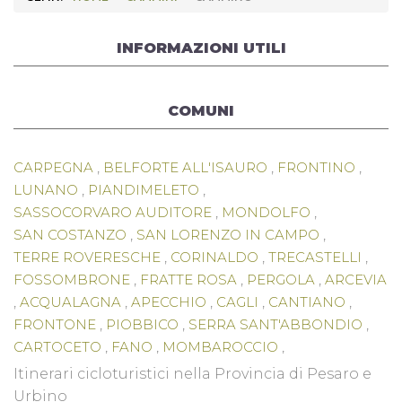
INFORMAZIONI UTILI
COMUNI
CARPEGNA
,
BELFORTE ALL'ISAURO
,
FRONTINO
,
LUNANO
,
PIANDIMELETO
,
SASSOCORVARO AUDITORE
,
MONDOLFO
,
SAN COSTANZO
,
SAN LORENZO IN CAMPO
,
TERRE ROVERESCHE
,
CORINALDO
,
TRECASTELLI
,
FOSSOMBRONE
,
FRATTE ROSA
,
PERGOLA
,
ARCEVIA
,
ACQUALAGNA
,
APECCHIO
,
CAGLI
,
CANTIANO
,
FRONTONE
,
PIOBBICO
,
SERRA SANT'ABBONDIO
,
CARTOCETO
,
FANO
,
MOMBAROCCIO
,
COLLI AL METAURO
,
FERMIGNANO
,
Itinerari cicloturistici nella Provincia di Pesaro e
ISOLA DEL PIANO
,
SANT'IPPOLITO
,
URBINO
,
Urbino