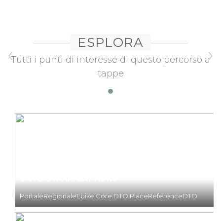
ESPLORA
‹
›
Tutti i punti di interesse di questo percorso a
tappe
SAN GIOVANNI BATTISTA
PortaleRegionaleEbike.Core.DTO.PlaceReferenceDTO