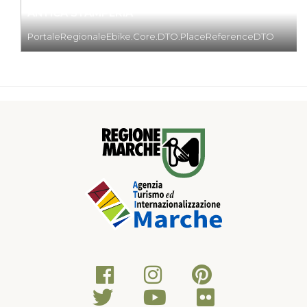
ANTICA STAMPERIA
PortaleRegionaleEbike.Core.DTO.PlaceReferenceDTO