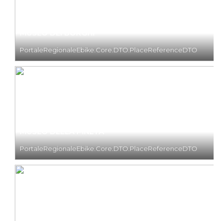
MUSEO DEI BORGHI
PortaleRegionaleEbike.Core.DTO.PlaceReferenceDTO
MUSEO DELLA PINETA
PortaleRegionaleEbike.Core.DTO.PlaceReferenceDTO