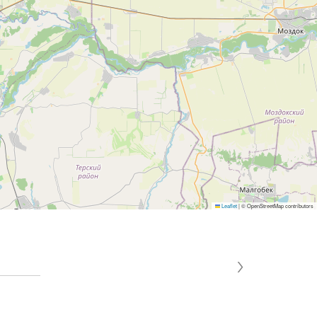
Leaflet
|
© OpenStreetMap contributors
›