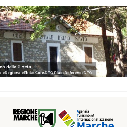
eo della Pineta
eDTO
aleRegionaleEbike.Core.DTO.PlaceReferenceDTO