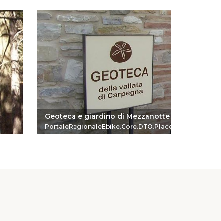
La salit
Geoteca e giardino di Mezzanotte
del Pira
PortaleRegionaleEbike.Core.DTO.PlaceReferenceDTO
Portale