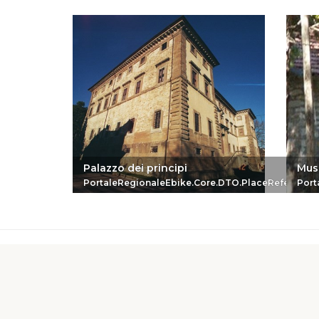
Palazzo dei principi
Mus
PortaleRegionaleEbike.Core.DTO.PlaceReferenc
Port