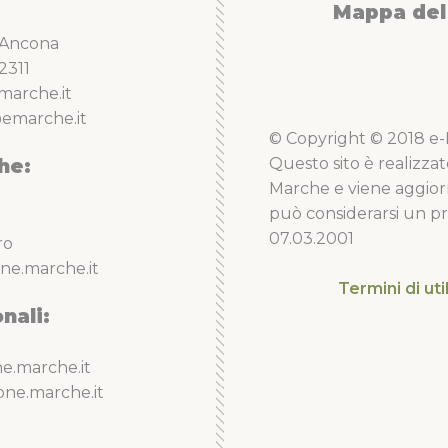
Mappa del 
5 Ancona
2311
marche.it
emarche.it
© Copyright © 2018 e-Li
he:
Questo sito è realizzat
Marche e viene aggior
può considerarsi un pro
07.03.2001
ro
ne.marche.it
Termini di uti
nali:
e.marche.it
one.marche.it