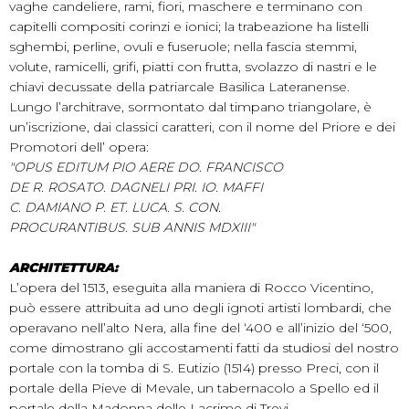
vaghe candeliere, rami, fiori, maschere e terminano con
capitelli compositi corinzi e ionici; la trabeazione ha listelli
sghembi, perline, ovuli e fuseruole; nella fascia stemmi,
volute, ramicelli, grifi, piatti con frutta, svolazzo di nastri e le
chiavi decussate della patriarcale Basilica Lateranense.
Lungo l’architrave, sormontato dal timpano triangolare, è
un’iscrizione, dai classici caratteri, con il nome del Priore e dei
Promotori dell’ opera:
"OPUS EDITUM PIO AERE DO. FRANCISCO
DE R. ROSATO. DAGNELI PRI. IO. MAFFI
C. DAMIANO P. ET. LUCA. S. CON.
PROCURANTIBUS. SUB ANNIS MDXIII"
ARCHITETTURA:
L’opera del 1513, eseguita alla maniera di Rocco Vicentino,
può essere attribuita ad uno degli ignoti artisti lombardi, che
operavano nell’alto Nera, alla fine del ‘400 e all’inizio del ‘500,
come dimostrano gli accostamenti fatti da studiosi del nostro
portale con la tomba di S. Eutizio (1514) presso Preci, con il
portale della Pieve di Mevale, un tabernacolo a Spello ed il
portale della Madonna delle Lacrime di Trevi.