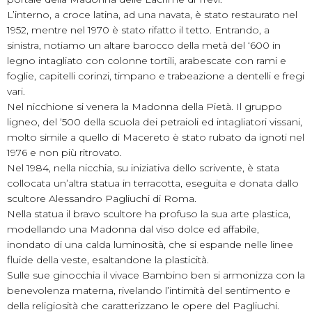
L’interno, a croce latina, ad una navata, è stato restaurato nel
1952, mentre nel 1970 è stato rifatto il tetto. Entrando, a
sinistra, notiamo un altare barocco della metà del ‘600 in
legno intagliato con colonne tortili, arabescate con rami e
foglie, capitelli corinzi, timpano e trabeazione a dentelli e fregi
vari.
Nel nicchione si venera la Madonna della Pietà. Il gruppo
ligneo, del ‘500 della scuola dei petraioli ed intagliatori vissani,
molto simile a quello di Macereto è stato rubato da ignoti nel
1976 e non più ritrovato.
Nel 1984, nella nicchia, su iniziativa dello scrivente, è stata
collocata un’altra statua in terracotta, eseguita e donata dallo
scultore Alessandro Pagliuchi di Roma.
Nella statua il bravo scultore ha profuso la sua arte plastica,
modellando una Madonna dal viso dolce ed affabile,
inondato di una calda luminosità, che si espande nelle linee
fluide della veste, esaltandone la plasticità.
Sulle sue ginocchia il vivace Bambino ben si armonizza con la
benevolenza materna, rivelando l’intimità del sentimento e
della religiosità che caratterizzano le opere del Pagliuchi.