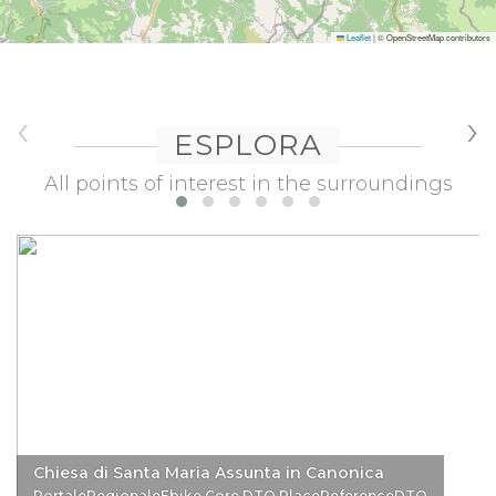
Leaflet
|
© OpenStreetMap contributors
‹
›
ESPLORA
All points of interest in the surroundings
Chiesa di Santa Maria Assunta in Canonica
PortaleRegionaleEbike.Core.DTO.PlaceReferenceDTO