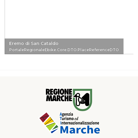
Eremo di San Cataldo
PortaleRegionaleEbike.Core.DTO.PlaceReferenceDTO