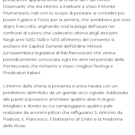
Osservanti, che era intento a instituire a Visso il Monte
Frumentario, nati con lo scopo di prestare ai contadini più
poveri il grano e l’orzo per la semina, che avrebbero poi reso
dopo il raccolto, arginando così la piaga dell’usura nei
confronti di coloro che cadevano vittima degli strozzini.
Negli anni 1450, 1456 e 1493 all’interno del convento si
svolsero tre Capitoli Generali dell’Ordine Minore
(un’assemblea legislativa di frati francescani che veniva
periodicamente convocata ogni tre anni nel periodo della
Pentecoste) che richiamò a Visso i migliori Teologi e
Predicatori italiani.
L’interno della chiesa si presenta a unica navata con un
presbiterio delimitato da un grande arco ogivale. Addossate
alle pareti si possono ammirare quattro altari in legno
intagliato e dorato su cui campeggiano quattro pale
realizzate da anonimi pittori che raffigurano S. Antonio da
Padova, S. Francesco, il Battesimo di Cristo e la Madonna
delle Rose.