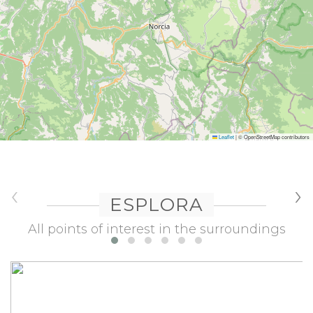
Leaflet
|
© OpenStreetMap contributors
‹
›
ESPLORA
All points of interest in the surroundings