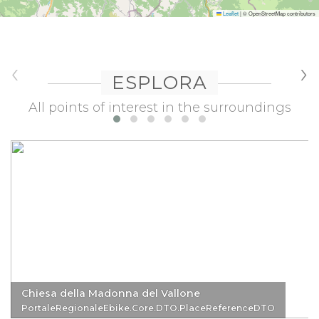
Leaflet
|
© OpenStreetMap contributors
‹
›
ESPLORA
All points of interest in the surroundings
Chiesa della Madonna del Vallone
PortaleRegionaleEbike.Core.DTO.PlaceReferenceDTO