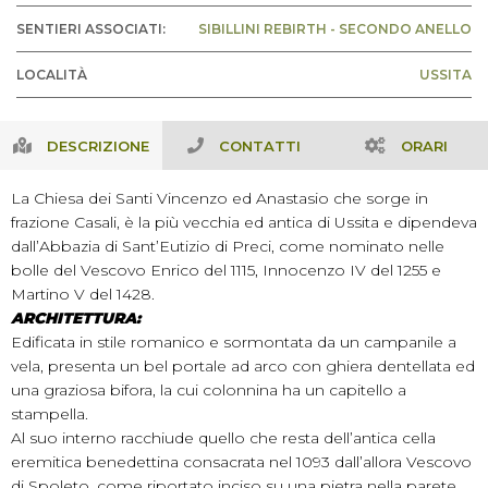
SENTIERI ASSOCIATI:
SIBILLINI REBIRTH - SECONDO ANELLO
LOCALITÀ
USSITA
DESCRIZIONE
CONTATTI
ORARI
La Chiesa dei Santi Vincenzo ed Anastasio che sorge in
frazione Casali, è la più vecchia ed antica di Ussita e dipendeva
dall’Abbazia di Sant’Eutizio di Preci, come nominato nelle
bolle del Vescovo Enrico del 1115, Innocenzo IV del 1255 e
Martino V del 1428.
ARCHITETTURA:
Edificata in stile romanico e sormontata da un campanile a
vela, presenta un bel portale ad arco con ghiera dentellata ed
una graziosa bifora, la cui colonnina ha un capitello a
stampella.
Al suo interno racchiude quello che resta dell’antica cella
eremitica benedettina consacrata nel 1093 dall’allora Vescovo
di Spoleto, come riportato inciso su una pietra nella parete