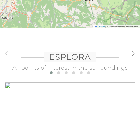
Leaflet
|
© OpenStreetMap contributors
‹
›
ESPLORA
All points of interest in the surroundings