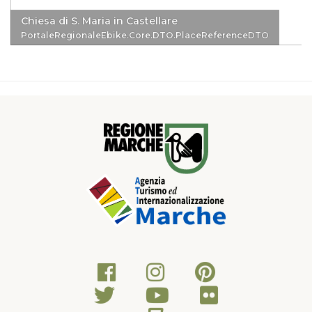
Chiesa di S. Maria in Castellare
PortaleRegionaleEbike.Core.DTO.PlaceReferenceDTO