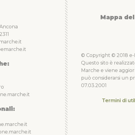
Mappa del 
5 Ancona
2311
marche.it
emarche.it
© Copyright © 2018 e-Li
he:
Questo sito è realizzat
Marche e viene aggior
può considerarsi un pro
07.03.2001
ro
ne.marche.it
Termini di uti
nali:
e.marche.it
one.marche.it