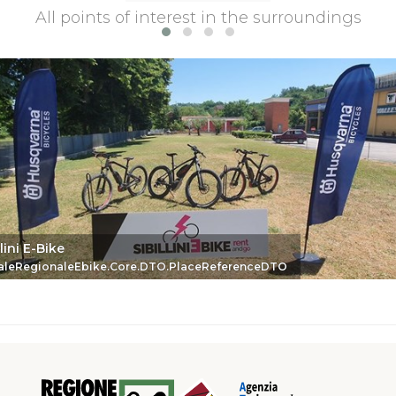
All points of interest in the surroundings
llini E-Bike
eDTO
aleRegionaleEbike.Core.DTO.PlaceReferenceDTO