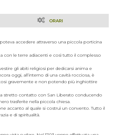
ORARI
i poteva accedere attraverso una piccola porticina
a con le terre adiacenti e così tutto il complesso
stire gli abiti religiosi per dedicarsi anima e
ora oggi, all’interno di una cavità rocciosa, è
latosi gravemente e non potendo più inghiottire
to a stretto contatto con San Liberato conducendo
ero trasferite nella piccola chiesa.
ne accanto al quale si costruì un convento. Tutto il
a e di spiritualità.
enne vista sudare. Nel 1703 venne effettuata una