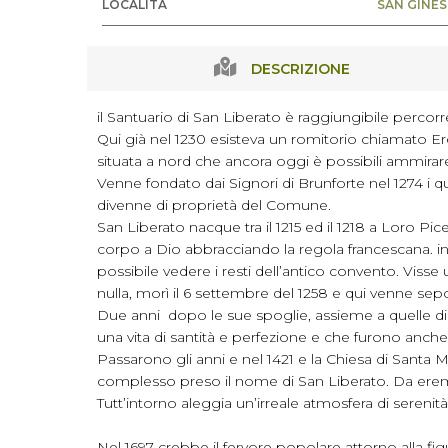
LOCALITÀ
SAN GINES
DESCRIZIONE
il Santuario di San Liberato è raggiungibile perco
Qui già nel 1230 esisteva un romitorio chiamato Er
situata a nord che ancora oggi è possibili ammirar
Venne fondato dai Signori di Brunforte nel 1274 i q
divenne di proprietà del Comune.
San Liberato nacque tra il 1215 ed il 1218 a Loro Pic
corpo a Dio abbracciando la regola francescana. in s
possibile vedere i resti dell’antico convento. Vis
nulla, morì il 6 settembre del 1258 e qui venne sepo
Due anni dopo le sue spoglie, assieme a quelle di 
una vita di santità e perfezione e che furono anche i
Passarono gli anni e nel 1421 e la Chiesa di Santa 
complesso preso il nome di San Liberato. Da eremo 
Tutt’intorno aleggia un’irreale atmosfera di sereni
Nel 1697 crebbe il fervore popolare attorno alla f