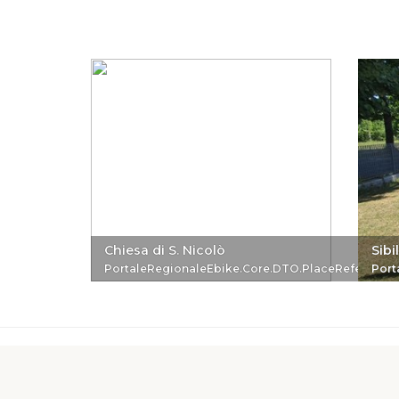
Chiesa di S. Nicolò
Sibi
PortaleRegionaleEbike.Core.DTO.PlaceReferenc
Port