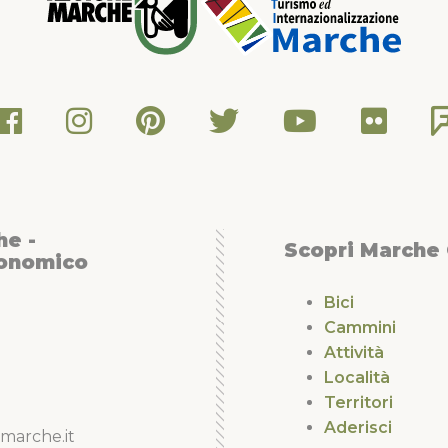
he -
Scopri Marche
conomico
Bici
Cammini
Attività
Località
Territori
Aderisci
marche.it