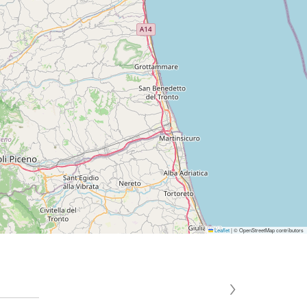
Leaflet
|
© OpenStreetMap contributors
›