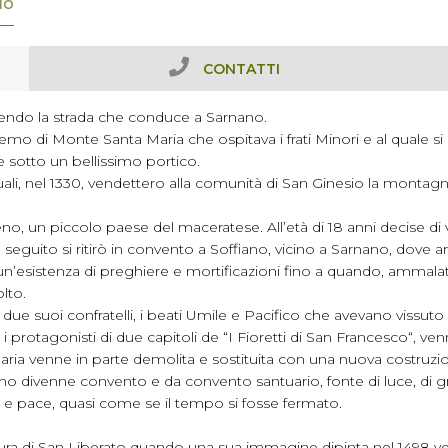
IO
CONTATTI
rrendo la strada che conduce a Sarnano.
emo di Monte Santa Maria che ospitava i frati Minori e al quale s
e sotto un bellissimo portico.
uali, nel 1330, vendettero alla comunità di San Ginesio la montagn
eno, un piccolo paese del maceratese. All’età di 18 anni decise di ve
eguito si ritirò in convento a Soffiano, vicino a Sarnano, dove anc
se un’esistenza di preghiere e mortificazioni fino a quando, amma
lto.
due suoi confratelli, i beati Umile e Pacifico che avevano vissu
 protagonisti di due capitoli de “I Fioretti di San Francesco“, venn
Maria venne in parte demolita e sostituita con una nuova costruzio
divenne convento e da convento santuario, fonte di luce, di grazi
tà e pace, quasi come se il tempo si fosse fermato.
igura di San Liberato quando una sua immagine dipinta nel 1498 v