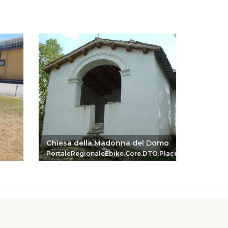
Chiesa della Madonna del Domo
Abbazia
PortaleRegionaleEbike.Core.DTO.PlaceReferenceDTO
Portale