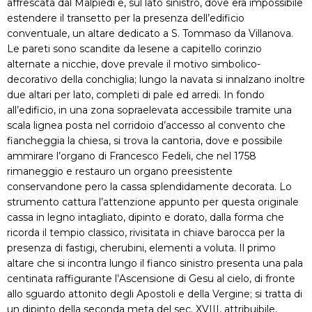
affrescata dal Malpiedi e, sul lato sinistro, dove era impossibile
estendere il transetto per la presenza dell’edificio
conventuale, un altare dedicato a S. Tommaso da Villanova.
Le pareti sono scandite da lesene a capitello corinzio
alternate a nicchie, dove prevale il motivo simbolico-
decorativo della conchiglia; lungo la navata si innalzano inoltre
due altari per lato, completi di pale ed arredi. In fondo
all’edificio, in una zona sopraelevata accessibile tramite una
scala lignea posta nel corridoio d’accesso al convento che
fiancheggia la chiesa, si trova la cantoria, dove e possibile
ammirare l’organo di Francesco Fedeli, che nel 1758
rimaneggio e restauro un organo preesistente
conservandone pero la cassa splendidamente decorata. Lo
strumento cattura l’attenzione appunto per questa originale
cassa in legno intagliato, dipinto e dorato, dalla forma che
ricorda il tempio classico, rivisitata in chiave barocca per la
presenza di fastigi, cherubini, elementi a voluta. Il primo
altare che si incontra lungo il fianco sinistro presenta una pala
centinata raffigurante l’Ascensione di Gesu al cielo, di fronte
allo sguardo attonito degli Apostoli e della Vergine; si tratta di
un dipinto della seconda meta del sec. XVIII, attribuibile,