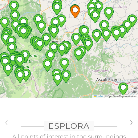
Leaflet
|
© OpenStreetMap contributors
‹
›
ESPLORA
All points of interest in the surroundings