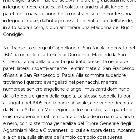
marchigiana dell’inizio del sec. XVII: oltre al graziosissimo coro
in legno di noce e radica, articolato in unidici stalli, lungo le
pareti della navata fanno bella mostra di se due confessionali
in legno di noce, dall’intaglio assai fine. Sul fondo dell’abside,
in alto sopra il coro, si puo ammirare una Madonna del Buon
Consiglio.
Nel transetto si erge il Cappellone di San Nicola, decorato nel
1617 da un ciclo di affreschi di Domenico Malpiedi da San
Ginesio. La cappella, a pianta quadrata, presenta nelle due
pareti laterali rispettivamente Le stimmate di San Francesco
d’Assisi e San Francesco di Paola. Alla sommita superiore
troviamo i quattro evangelisti nei pennacchi, mentre
numerose schiere angeliche e angeli musicanti dominano
dall’alto dei tre gironi della cupola. La stessa cappella fu poi
allungata nel 1905 con la parte absidale, che venne decorata
da Nicola Achilli da Montegiorgio. In sacrestia, sulla parete di
sinistra appena entrati, e murata una lapide in marmo bianco
e nero, con lo stemma generalize del Priore Generale degli
Agostiniani Nicola Giovannetti, di cui s’e sopra detto. Accanto
alla chiesa, sulla sinistra dell’ampio corridoio costituente