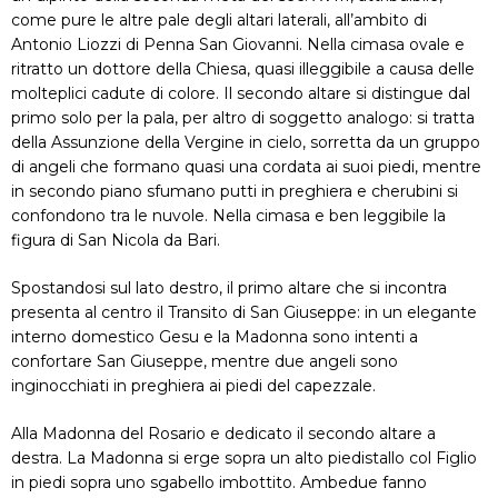
come pure le altre pale degli altari laterali, all’ambito di
Antonio Liozzi di Penna San Giovanni. Nella cimasa ovale e
ritratto un dottore della Chiesa, quasi illeggibile a causa delle
molteplici cadute di colore. Il secondo altare si distingue dal
primo solo per la pala, per altro di soggetto analogo: si tratta
della Assunzione della Vergine in cielo, sorretta da un gruppo
di angeli che formano quasi una cordata ai suoi piedi, mentre
in secondo piano sfumano putti in preghiera e cherubini si
confondono tra le nuvole. Nella cimasa e ben leggibile la
figura di San Nicola da Bari.
Spostandosi sul lato destro, il primo altare che si incontra
presenta al centro il Transito di San Giuseppe: in un elegante
interno domestico Gesu e la Madonna sono intenti a
confortare San Giuseppe, mentre due angeli sono
inginocchiati in preghiera ai piedi del capezzale.
Alla Madonna del Rosario e dedicato il secondo altare a
destra. La Madonna si erge sopra un alto piedistallo col Figlio
in piedi sopra uno sgabello imbottito. Ambedue fanno