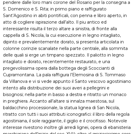
pendere dalle loro mani corone del Rosario per la consegna a
S. Domenico e S. Rita; in primo piano e raffigurato
Sant’Agostino in abiti pontificali, con penna e libro aperto, in
atto di cogliere ispirazione dall’alto. Il piu antico ed
interessante risulta il terzo altare a sinistra, di fronte alla
cappella di S. Nicola, la cui esecuzione in legno intagliato,
dipinto e prevalentemente dorato, si presenta articolata in
colonne corinzie scanalate nella parte centrale, alla sommita
delle quali si erge un timpano spezzato. Il paliotto in legno
intagliato e dorato, recentemente restaurato, e una
pregevolissima opera dalla bottega degli Scoccianti di
Cupramontana. La pala raffigura l’Elemosina di S. Tommaso
da Villanova e vi si vede appunto il Santo vescovo agostiniano
intento alla distribuzione dei suoi averi a pellegrini e
bisognosi; nella parte in basso a destra e ritratto un monaco
in preghiera. Accanto all’altare si innalza maestosa, sul
baldacchino processionale, la statua lignea di San Nicola,
ritratto con tutti i suoi attributi iconografici: il libro della regola
agostiniana, il sole raggiante, il giglio e il crocifisso. Notevole
interesse rivestono inoltre gli arredi lignei, opera di ebanisteria