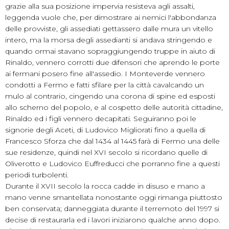
grazie alla sua posizione impervia resisteva agli assalti,
leggenda vuole che, per dimostrare ai nemici l'abbondanza
delle provviste, gli assediati gettassero dalle mura un vitello
intero, ma la morsa degli assedianti si andava stringendo e
quando ormai stavano sopraggiungendo truppe in aiuto di
Rinaldo, vennero corrotti due difensori che aprendo le porte
ai fermani posero fine all'assedio. I Monteverde vennero
condotti a Fermo e fatti sfilare per la città cavalcando un
mulo al contrario, cingendo una corona di spine ed esposti
allo scherno del popolo, e al cospetto delle autorità cittadine,
Rinaldo ed i figli vennero decapitati. Seguiranno poi le
signorie degli Aceti, di Ludovico Migliorati fino a quella di
Francesco Sforza che dal 1434 al 1445 farà di Fermo una delle
sue residenze, quindi nel XVI secolo si ricordano quelle di
Oliverotto e Ludovico Euffreducci che porranno fine a questi
periodi turbolenti.
Durante il XVII secolo la rocca cadde in disuso e mano a
mano venne smantellata nonostante oggi rimanga piuttosto
ben conservata; danneggiata durante il terremoto del 1997 si
decise di restaurarla ed i lavori iniziarono qualche anno dopo.