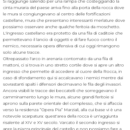
Si raggiunge salendo per una rampa che costeggiando la
cinta muraria del paese arriva fino alla porta della rocca dove
le mura si congiungevano al centro delle fortificazioni
castellane, mura che presentano interessanti merlature dove
possiamo osservare anche qualche feritoia da moschetto.
L'ingresso castellano era protetto da una fila di caditoie che
permettevano il lancio di oggetti e di fare fuoco contro il
nemico, necessaria opera difensiva di cui oggi rimangono
solo alcune tracce.
Oltrepassato l'arco in arenaria contornato da una fila di
mattoni, ci si trova in uno stretto cortile dove si apre un altro
ingresso che permette di accedere al cuore della Rocca, in
caso di sfondamento qui si accalcavano i nemici mentre dai
sovrastanti spalti i difensori decimavano le fila degli invasori.
Ancora visibili le tracce dei beccatelli che sorreggevano il
camminamento lungo le mura, alcune grandi feritoie si
aprono sulla parete orientale del complesso, che si affaccia
verso la residenza ”Opera Pia” Marziali, alla cui base vi è una
notevole scarpatura: quest'area della rocca è un'aggiunta
risalente al XIV e XV secolo. Varcato il secondo ingresso si
apre la piazza principale del castello e non possiamo fare a