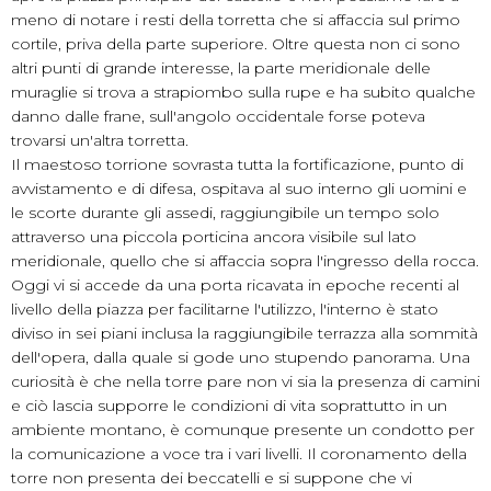
meno di notare i resti della torretta che si affaccia sul primo
cortile, priva della parte superiore. Oltre questa non ci sono
altri punti di grande interesse, la parte meridionale delle
muraglie si trova a strapiombo sulla rupe e ha subito qualche
danno dalle frane, sull'angolo occidentale forse poteva
trovarsi un'altra torretta.
Il maestoso torrione sovrasta tutta la fortificazione, punto di
avvistamento e di difesa, ospitava al suo interno gli uomini e
le scorte durante gli assedi, raggiungibile un tempo solo
attraverso una piccola porticina ancora visibile sul lato
meridionale, quello che si affaccia sopra l'ingresso della rocca.
Oggi vi si accede da una porta ricavata in epoche recenti al
livello della piazza per facilitarne l'utilizzo, l'interno è stato
diviso in sei piani inclusa la raggiungibile terrazza alla sommità
dell'opera, dalla quale si gode uno stupendo panorama. Una
curiosità è che nella torre pare non vi sia la presenza di camini
e ciò lascia supporre le condizioni di vita soprattutto in un
ambiente montano, è comunque presente un condotto per
la comunicazione a voce tra i vari livelli. Il coronamento della
torre non presenta dei beccatelli e si suppone che vi