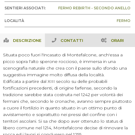
SENTIERI ASSOCIATI:
FERMO REBIRTH - SECONDO ANELLO
LOCALITÀ
FERMO
DESCRIZIONE
CONTATTI
ORARI
Situata poco fuori l'incasato di Montefalcone, anch'essa a
picco sopra l'alto sperone roccioso, è immersa in una
scenografia naturale che crea con il paese sullo sfondo una
suggestiva immagine molto diffusa della località.
Edificata a partire dal XIII secolo su delle probabili
fortificazioni precedenti, di origine farfense, secondo la
tradizione sarebbe stata costruita nel 1242 per volontà dei
fermani che, secondo le cronache, avranno sempre piuttosto
a cuore il fortilizio in quanto situato in un ottimo punto di
avvistamento e soprattutto nei pressi del confine con i
territori ascolani. Si sa che dopo aver ottenuto lo status di
libero comune nel 1214, Montefalcone decise di rinnovare la
rocca ed i lavori si conclusero nel 1255.