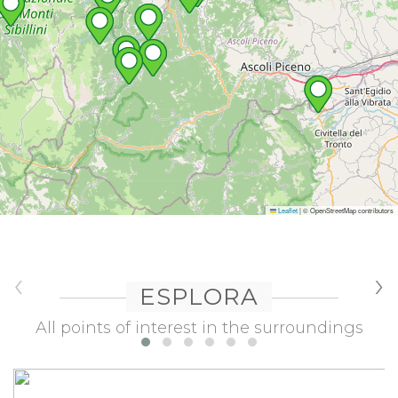
Leaflet
|
© OpenStreetMap contributors
‹
›
ESPLORA
All points of interest in the surroundings