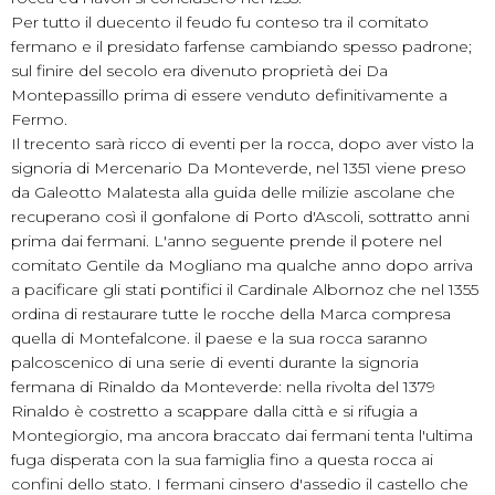
Per tutto il duecento il feudo fu conteso tra il comitato
fermano e il presidato farfense cambiando spesso padrone;
sul finire del secolo era divenuto proprietà dei Da
Montepassillo prima di essere venduto definitivamente a
Fermo.
Il trecento sarà ricco di eventi per la rocca, dopo aver visto la
signoria di Mercenario Da Monteverde, nel 1351 viene preso
da Galeotto Malatesta alla guida delle milizie ascolane che
recuperano così il gonfalone di Porto d'Ascoli, sottratto anni
prima dai fermani. L'anno seguente prende il potere nel
comitato Gentile da Mogliano ma qualche anno dopo arriva
a pacificare gli stati pontifici il Cardinale Albornoz che nel 1355
ordina di restaurare tutte le rocche della Marca compresa
quella di Montefalcone. il paese e la sua rocca saranno
palcoscenico di una serie di eventi durante la signoria
fermana di Rinaldo da Monteverde: nella rivolta del 1379
Rinaldo è costretto a scappare dalla città e si rifugia a
Montegiorgio, ma ancora braccato dai fermani tenta l'ultima
fuga disperata con la sua famiglia fino a questa rocca ai
confini dello stato. I fermani cinsero d'assedio il castello che