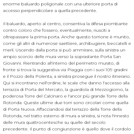
enorme baluardo poligonale con una ulteriore porta di
accesso perpendicolare a quella precedente.
Il baluardo, aperto al centro, consentiva la difesa piombante
contro coloro che fossero, eventualmente, riusciti a
oltrepassare la prima porta. Anche questo torrione è munito,
come gli altri di numerose saettiere, archibugiere, beccatelli e
merli. Uscendo dalla porta si può ammirare, sulla sinistra un
ampio scorcio delle mura verso la soprastante Porta San
Giovanni. Rientrando all'interno del perimetro murato, di
fronte si trova la suggestiva via Piaggia con i suoi 109 gradini
e il Pozzo della Polenta, a sinistra prosegue il nostro itinerario.
Qui si incontrano nell'ordine, le scale che danno l'accesso alla
terrazza di Porta del Mercato, la guardiola di Mezzogiorno, la
poderosa Torre del Calcinaro e l'ancor più grande Torre della
Rotonda. Queste ultime due torri sono circolari come quella
di Porta Nuova. Affacciandosi dal terrazzo della Torre della
Rotonda, nel tratto esterno di mura a sinistra, si nota l'innesto
delle mura quattrocentesche su quelle del secolo
precedente. Il punto di congiunzione è quello dove il cordolo