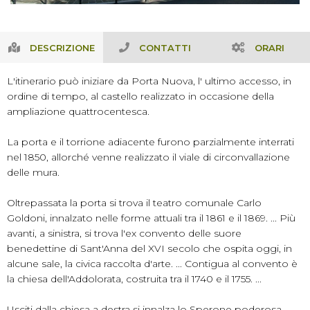
DESCRIZIONE
CONTATTI
ORARI
L'itinerario può iniziare da Porta Nuova, l' ultimo accesso, in
ordine di tempo, al castello realizzato in occasione della
ampliazione quattrocentesca.
La porta e il torrione adiacente furono parzialmente interrati
nel 1850, allorché venne realizzato il viale di circonvallazione
delle mura.
Oltrepassata la porta si trova il teatro comunale Carlo
Goldoni, innalzato nelle forme attuali tra il 1861 e il 1869. ... Più
avanti, a sinistra, si trova l'ex convento delle suore
benedettine di Sant'Anna del XVI secolo che ospita oggi, in
alcune sale, la civica raccolta d'arte. ... Contigua al convento è
la chiesa dell'Addolorata, costruita tra il 1740 e il 1755. ...
Usciti dalla chiesa a destra si innalza lo Sperone poderosa