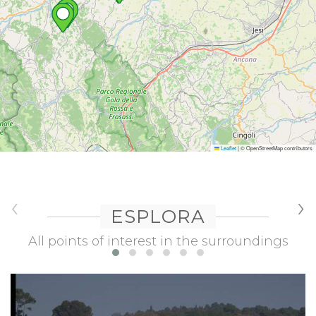
Leaflet
|
© OpenStreetMap contributors
‹
›
ESPLORA
All points of interest in the surroundings