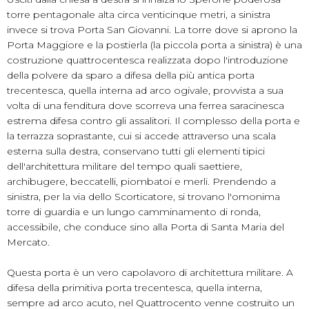
torre pentagonale alta circa venticinque metri, a sinistra
invece si trova Porta San Giovanni. La torre dove si aprono la
Porta Maggiore e la postierla (la piccola porta a sinistra) è una
costruzione quattrocentesca realizzata dopo l'introduzione
della polvere da sparo a difesa della più antica porta
trecentesca, quella interna ad arco ogivale, provvista a sua
volta di una fenditura dove scorreva una ferrea saracinesca
estrema difesa contro gli assalitori. Il complesso della porta e
la terrazza soprastante, cui si accede attraverso una scala
esterna sulla destra, conservano tutti gli elementi tipici
dell'architettura militare del tempo quali saettiere,
archibugere, beccatelli, piombatoi e merli. Prendendo a
sinistra, per la via dello Scorticatore, si trovano l'omonima
torre di guardia e un lungo camminamento di ronda,
accessibile, che conduce sino alla Porta di Santa Maria del
Mercato.
Questa porta è un vero capolavoro di architettura militare. A
difesa della primitiva porta trecentesca, quella interna,
sempre ad arco acuto, nel Quattrocento venne costruito un