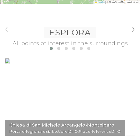
Leaflet
|
© OpenStreetMap contributors
‹
›
ESPLORA
All points of interest in the surroundings
Chiesa di San Michele Arcangelo-Montelparo
PortaleRegionaleEbike.Core.DTO.PlaceReferenceDTO