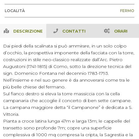
LOCALITÀ
FERMO
DESCRIZIONE
CONTATTI
ORARI
Dai piedi della scalinata si può ammirare, in un solo colpo
d’occhio, la prospettiva imponente della facciata con la torre,
costruzioni in stile neo-classico realizzate dall’Arc. Pietro
Augustoni (1741-1815) di Como, sotto la direzione tecnica del
sign. Domenico Fontana nel decennio 1783-1793.
Nell’insieme e nel suo genere è da annoverarsi come tra le
più belle chiese del fermano.
Sul fianco destro si eleva la torre massiccia con la cella
campanaria che accoglie il concerto di ben sette campane.
La campana maggiore detta “il Campanone” è dedicata a S.
Vittoria.
Pianta a croce latina lunga 47m e larga 13m; le cappelle del
transetto sono profonde 7m; copre una superficie
complessiva di 1000 mq compresa la cripta, la Sagrestia e la