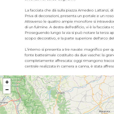
La facciata che dà sulla piazza Amedeo Lattanzi, di
Priva di decorazioni, presenta un portale e un ros
Attraverso le quattro ampie monofore si intravedono
di un fulmine. A destra dell'edificio, vi è la facciata
Proseguendo lungo la via si può notare la terza appe
scopo decorativo, e la parte superiore dell'arco dell
L'interno si presenta a tre navate: magnifico per qua
fonte battesimale costituito da due vasche: la gra
completamente affrescata: oggi rimangono tracce di 
centrale realizzata in camera a canna, è stata affr
+
−