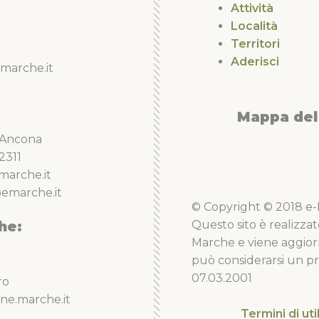
Attività
Località
Territori
Aderisci
marche.it
Mappa del 
5 Ancona
2311
marche.it
emarche.it
© Copyright © 2018 e-Li
he:
Questo sito è realizzat
Marche e viene aggior
può considerarsi un pro
07.03.2001
ro
ne.marche.it
Termini di uti