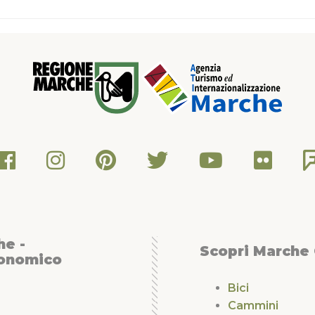
he -
Scopri Marche
conomico
Bici
Cammini