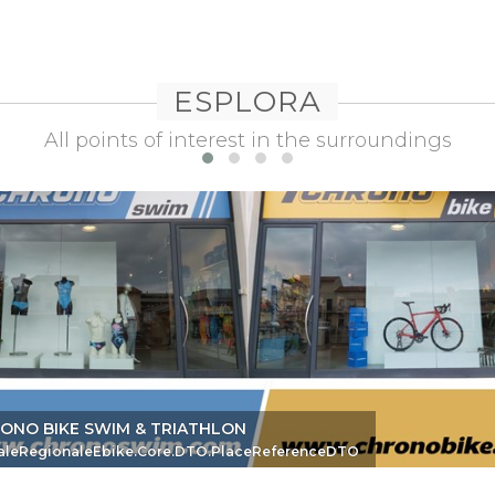
ESPLORA
All points of interest in the surroundings
e -
ONO BIKE SWIM & TRIATHLON
eDTO
aleRegionaleEbike.Core.DTO.PlaceReferenceDTO