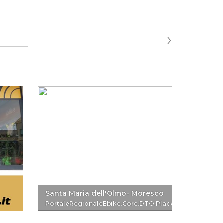
›
Santa Maria dell'Olmo- Moresco
Chiesa d
PortaleRegionaleEbike.Core.DTO.PlaceReferenceDTO
Portale