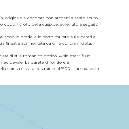
, originale e decorata con archetti a sesto acuto.
o dopo il crollo della cuspide, avvenuto a seguito
ti sono le predelle in cotto murate sulle pareti a
altra finestra sormontata da un arco, ora murata.
era di stile romanico gotico. A sinistra vi è un
 medioevale. La parete di fondo era
la chiesa è stata costruita nel '900. L'ampia volta