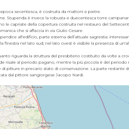
 epoca secentesca, è costruita da mattoni e pietre.
one. Stupenda è invece la robusta e duecentesca torre campanaria
 le capriate della copertura costruita nel restauro del Settecent
 romanica che si affaccia in via Giulio Cesare.
ndice all'edificio, parte esterna dell’attuale sagrestia: interessan
a finestra nel lato sud; nel lato ovest è visibile la presenza di un'
nto riguarda la struttura del presbiterio costituito da volte a croci
nde risale al periodo pagano, mentre la più piccola è del periodo
pitture in precario stato di conservazione. La parte restante del
escata dal pittore sangiorgese Jacopo Nardi.