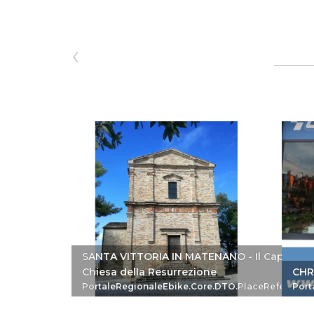
‹
SANTA VITTORIA IN MATENANO - Il Cappellon
Chiesa della Resurrezione
CHR
PortaleRegionaleEbike.Core.DTO.PlaceReferenc
Port