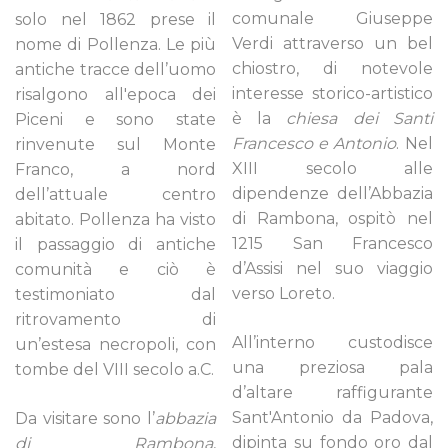
comunale Giuseppe
solo nel 1862 prese il
Verdi attraverso un bel
nome di Pollenza. Le più
chiostro, di notevole
antiche tracce dell’uomo
interesse storico-artistico
risalgono all'epoca dei
è la
chiesa dei Santi
Piceni e sono state
Francesco e Antonio
. Nel
rinvenute sul Monte
XIII secolo alle
Franco, a nord
dipendenze dell’Abbazia
dell’attuale centro
di Rambona, ospitò nel
abitato. Pollenza ha visto
1215 San Francesco
il passaggio di antiche
d’Assisi nel suo viaggio
comunità e ciò è
verso Loreto.
testimoniato dal
ritrovamento di
All’interno custodisce
un’estesa necropoli, con
una preziosa pala
tombe del VIII secolo a.C.
d’altare raffigurante
Sant'Antonio da Padova,
Da visitare sono l’
abbazia
dipinta su fondo oro dal
di Rambona
,