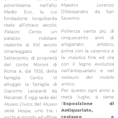
Maestro Lorenzo
potentissima nell’alto
D’Alessandro da San
Medio Evo, la cui
Severino.
fondazione longobarda
risale all’ottavo secolo;
Pollenza vanta più di
Palazzo Cento
, un
cinquecento anni di
palazzo nobiliare
artigianato artistico,
risalente al XVI secolo
prima con la
ceramica
e
rimaneggiato nel
la
maiolica
fine ed ora
Settecento, di proprietà
con il legno evolutosi
del conte Moroni di
nell’antiquariato e nel
Roma e, dal 1935, della
restauro del mobile
famiglia Cento. Vi
antico
.
alloggiò la famiglia di
Per questo ogni anno a
Giacomo Leopardi da
metà luglio, si tiene
Recanati. È oggi sede del
l’
Esposizione di
Museo Civico
, del
Museo
Antiquariato,
della Vespa
, uno tra i
restauro e
pochi al mondo ad offrire