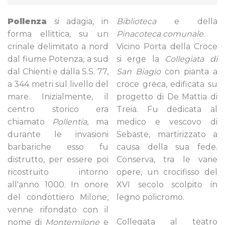
Pollenza
si adagia, in
Biblioteca
e della
forma ellittica, su un
Pinacoteca comunale
.
crinale delimitato a nord
Vicino Porta della Croce
dal fiume Potenza, a sud
si erge la
Collegiata di
dal Chienti e dalla S.S. 77,
San Biagio
con pianta a
a 344 metri sul livello del
croce greca, edificata su
mare. Inizialmente, il
progetto di De Mattia di
centro storico era
Treia. Fu dedicata al
chiamato
Pollentia
, ma
medico e vescovo di
durante le invasioni
Sebaste, martirizzato a
barbariche esso fu
causa della sua fede.
distrutto, per essere poi
Conserva, tra le varie
ricostruito intorno
opere, un crocifisso del
all'anno 1000. In onore
XVI secolo scolpito in
del condottiero Milone,
legno policromo.
venne rifondato con il
Collegata al teatro
nome di
Montemilone
e