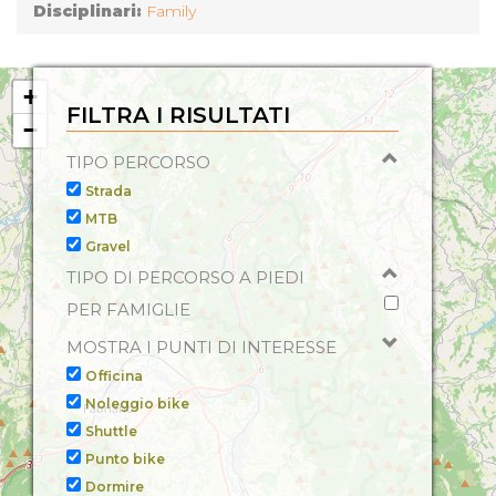
AMBIENTALE: ISO 14001:2004, Accessibili a persone
Disciplinari:
Family
con disabilità motoria, Camera con balcone, Radio, TV,
Aria condizionata in Locali Comuni, Frigo bar,
Accettazione Animali Domestici, Accettazione Gruppi,
+
Servizio FAX, Servizio Fotocopie, Riscaldamento
FILTRA I RISULTATI
−
Centralizzato, Somministrazione alcolici, Riscaldamento,
Asciugacapelli, Somministrazione alimenti,
TIPO PERCORSO
Somministrazione bevande, Servizio Congressi,
Strada
Telefono in camera,
MTB
Gravel
TIPO DI PERCORSO A PIEDI
PER FAMIGLIE
MOSTRA I PUNTI DI INTERESSE
Officina
Noleggio bike
Shuttle
Punto bike
Dormire