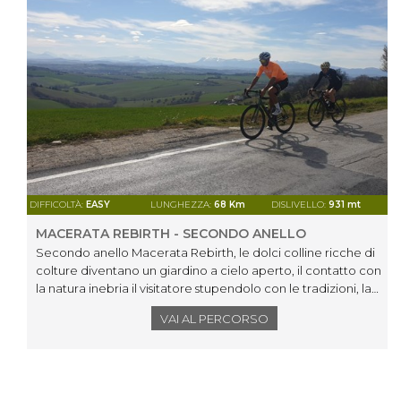
DIFFICOLTÀ:
EASY
LUNGHEZZA:
68 Km
DISLIVELLO:
931 mt
MACERATA REBIRTH - SECONDO ANELLO
Secondo anello Macerata Rebirth, le dolci colline ricche di
colture diventano un giardino a cielo aperto, il contatto con
la natura inebria il visitatore stupendolo con le tradizioni, la
storia, il mito.
VAI AL PERCORSO